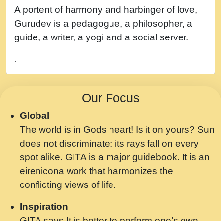
नह भरस रह लडडल... अपन खट करम क !!!! मह दद
A portent of harmony and harbinger of love,
सहर चरण क .....mp3
Gurudev is a pedagogue, a philosopher, a
बगड नसब कसन सवर तर बगर Shri ravinandan
guide, a writer, a yogi and a social server.
shastri ji maharaj.mp3
.
भजन - उठ नींद से अखियां खोल ज़रा.mp3
भजन - चाहे राम हो, चाहे श्याम हो - Bhajan -
Our Focus
Chahe Ram Ho Chahe Shyam Ho.mp3
Global
मझ अपन जवन बनन न आय, रठ हर क मनन न आय
The world is in Gods heart! Is it on yours? Sun
Shri ravinandan shastri ji maharaj.mp3
does not discriminate; its rays fall on every
मन अशांत मंत्र जाप - गीता प्रेरणा -Swami
spot alike. GITA is a major guidebook. It is an
Gyananand Ji Maharaj.mp3
eirenicona work that harmonizes the
मन बध लय परम वल कगन Special Shyam
conflicting views of life.
Bhajan Ram Gopal Shastri Ji
Inspiration
Saawariya.mp3
GITA says It is better to perform one’s own