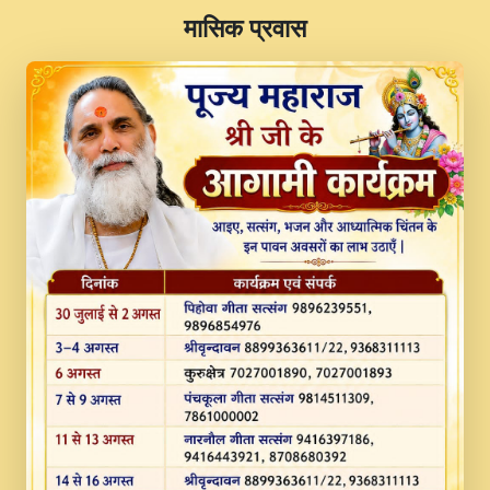
​मासिक प्रवास
JINU SATGURU AAP BULAVE by Rasik
Pawan ji 20-11-19 Sankirtan At VEER JI
PRABHU KUTEER CHANNEL.mp3
Kina Sohna Tera Bhawan Sajaya Mata
Vaishno Devi Aarti Mata Rani Bhajan By
Lakhwinder Wadali Ji.mp3
MERE MANN VICH KANTH KALER
NEW PUNAJBI DEVOTIONAL SONG 2017
FULL VIDEO HD.mp3
Na To Roop Hai Bindu Ji Maharaj Pad - A
Divine Bhajan by Shri Indresh Ji
#BhaktiPath.mp3
Radha Rani Ki Kirpa Best Devotional
Song By Chitra Vichitra.mp3