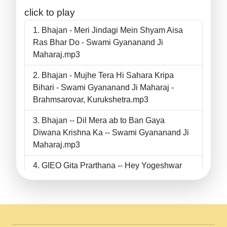
click to play
Bhajan - Meri Jindagi Mein Shyam Aisa
Ras Bhar Do - Swami Gyananand Ji
Maharaj.mp3
Bhajan - Mujhe Tera Hi Sahara Kripa
Bihari - Swami Gyananand Ji Maharaj -
Brahmsarovar, Kurukshetra.mp3
Bhajan -- Dil Mera ab to Ban Gaya
Diwana Krishna Ka -- Swami Gyananand Ji
Maharaj.mp3
GIEO Gita Prarthana -- Hey Yogeshwar
Hey Parmeshwar -- Shanti Sadbhav
Prarthana --.mp3
II Bhajan II Tu Chahiye Tera Pyar Chahiye
II Swami Gyananand Ji Maharaj.mp3