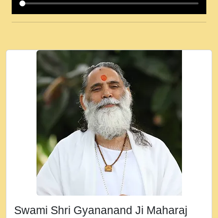
कई पकड क मर हथ र मह वदवन पहच दय! मह जन
उनक पस र मह वदवन पहच दय!.mp3
कषण क दवन जरर सन - O Kanha Abto Murli
Ki - Krishna Bhajan - New Bhajan 2020
#Ishwar Bhakti.mp3
जब से गीता ज्ञान पाया मैं बड़ी मस्ती में हूँ । 2018 -
Rishikesh - Ratan Ji Rasik.mp3
तन हल दल द सनव मड उतत सर रख क, नल रव त
गल लग जव त सर उतत हथ रख द!.mp3
तू कर प्रीतम से प्रीत, यूहीं दिन बीतते जाते हैं ।
2018 - Rishikesh - Swami Gyananand Ji
Maharaj.mp3
न म गवद गपल गद फर, पयर महन न रझद फर! shri
ravinandan shastri ji maharaj.mp3
Swami Shri Gyananand Ji Maharaj