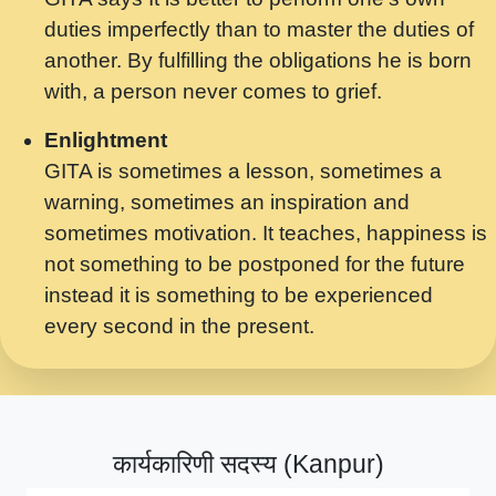
मर गनय न अपरध लडडल शर रध.... Shri
duties imperfectly than to master the duties of
ravinandan shastri ji maharaj.mp3
another. By fulfilling the obligations he is born
मेरे मन हरी का ध्यान लगा - भजन भाव - 2018 -
with, a person never comes to grief.
Rishikesh - Swami Gyananand Ji
Maharaj.mp3
Enlightment
GITA is sometimes a lesson, sometimes a
यह हसरत तलब ह नकज कमर Yahi Hasraten
warning, sometimes an inspiration and
Talab Hai Bhav Pravah #bhajan.mp3
sometimes motivation. It teaches, happiness is
लडल ज बल ल क ज न लग Sadhvi Purnima Ji
not something to be postponed for the future
7.9.2021 जवल नगर दलल #बसर.mp3
instead it is something to be experienced
every second in the present.
सख भ मझ पयर ह दख भ मझ पयर ह!छड म कस दत
दन ह तमहर ह!.mp3
सपरहट भजन 2021 - तर अखय ह जद भर बहर ज म
कब स खड 1.1.2021 !! दलल #बसर.mp3
कार्यकारिणी सदस्य (Kanpur)
सपरहट शयम भजन - जय जय शयम जय जय शयम
जय जय शर वनदवन धम !! Jai Jai Shyama !! बज