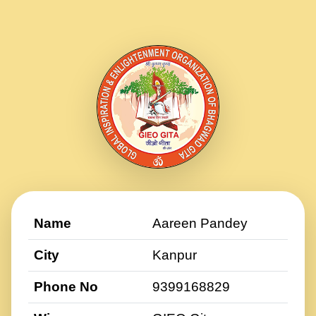
Name
Aareen Pandey
City
Kanpur
Phone No
9399168829