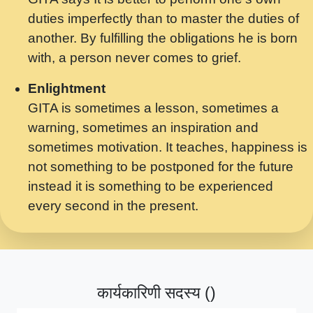
मर गनय न अपरध लडडल शर रध.... Shri
duties imperfectly than to master the duties of
ravinandan shastri ji maharaj.mp3
another. By fulfilling the obligations he is born
मेरे मन हरी का ध्यान लगा - भजन भाव - 2018 -
with, a person never comes to grief.
Rishikesh - Swami Gyananand Ji
Maharaj.mp3
Enlightment
GITA is sometimes a lesson, sometimes a
यह हसरत तलब ह नकज कमर Yahi Hasraten
warning, sometimes an inspiration and
Talab Hai Bhav Pravah #bhajan.mp3
sometimes motivation. It teaches, happiness is
लडल ज बल ल क ज न लग Sadhvi Purnima Ji
not something to be postponed for the future
7.9.2021 जवल नगर दलल #बसर.mp3
instead it is something to be experienced
every second in the present.
सख भ मझ पयर ह दख भ मझ पयर ह!छड म कस दत
दन ह तमहर ह!.mp3
सपरहट भजन 2021 - तर अखय ह जद भर बहर ज म
कब स खड 1.1.2021 !! दलल #बसर.mp3
कार्यकारिणी सदस्य ()
सपरहट शयम भजन - जय जय शयम जय जय शयम
जय जय शर वनदवन धम !! Jai Jai Shyama !! बज