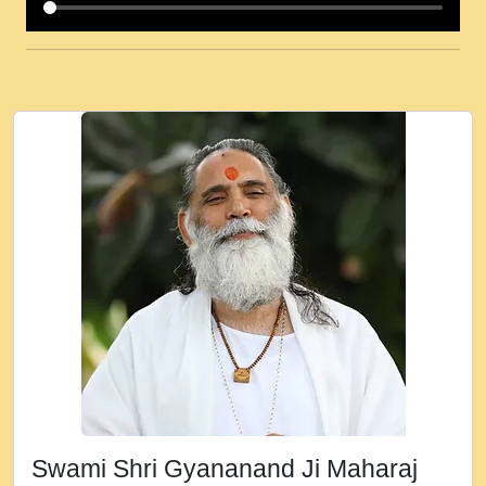
कई पकड क मर हथ र मह वदवन पहच दय! मह जन
उनक पस र मह वदवन पहच दय!.mp3
कषण क दवन जरर सन - O Kanha Abto Murli
Ki - Krishna Bhajan - New Bhajan 2020
#Ishwar Bhakti.mp3
जब से गीता ज्ञान पाया मैं बड़ी मस्ती में हूँ । 2018 -
Rishikesh - Ratan Ji Rasik.mp3
तन हल दल द सनव मड उतत सर रख क, नल रव त
गल लग जव त सर उतत हथ रख द!.mp3
तू कर प्रीतम से प्रीत, यूहीं दिन बीतते जाते हैं ।
2018 - Rishikesh - Swami Gyananand Ji
Maharaj.mp3
न म गवद गपल गद फर, पयर महन न रझद फर! shri
ravinandan shastri ji maharaj.mp3
Swami Shri Gyananand Ji Maharaj