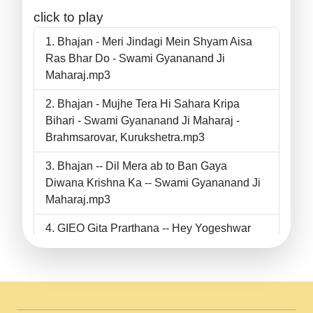
click to play
Bhajan - Meri Jindagi Mein Shyam Aisa
Ras Bhar Do - Swami Gyananand Ji
Maharaj.mp3
Bhajan - Mujhe Tera Hi Sahara Kripa
Bihari - Swami Gyananand Ji Maharaj -
Brahmsarovar, Kurukshetra.mp3
Bhajan -- Dil Mera ab to Ban Gaya
Diwana Krishna Ka -- Swami Gyananand Ji
Maharaj.mp3
GIEO Gita Prarthana -- Hey Yogeshwar
Hey Parmeshwar -- Shanti Sadbhav
Prarthana --.mp3
II Bhajan II Tu Chahiye Tera Pyar Chahiye
II Swami Gyananand Ji Maharaj.mp3