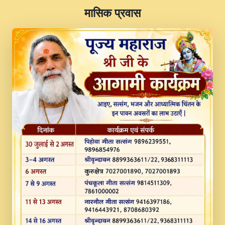
​मासिक प्रवास
JINU SATGURU AAP BULAVE by Rasik
Pawan ji 20-11-19 Sankirtan At VEER JI
PRABHU KUTEER CHANNEL.mp3
Kina Sohna Tera Bhawan Sajaya Mata
Vaishno Devi Aarti Mata Rani Bhajan By
Lakhwinder Wadali Ji.mp3
MERE MANN VICH KANTH KALER
NEW PUNAJBI DEVOTIONAL SONG 2017
FULL VIDEO HD.mp3
Na To Roop Hai Bindu Ji Maharaj Pad - A
Divine Bhajan by Shri Indresh Ji
#BhaktiPath.mp3
Radha Rani Ki Kirpa Best Devotional
Song By Chitra Vichitra.mp3