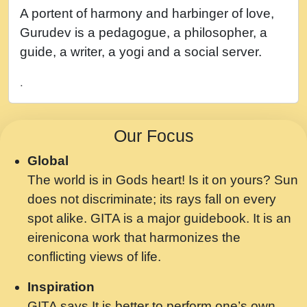
नह भरस रह लडडल... अपन खट करम क !!!! मह दद
A portent of harmony and harbinger of love,
सहर चरण क .....mp3
Gurudev is a pedagogue, a philosopher, a
बगड नसब कसन सवर तर बगर Shri ravinandan
guide, a writer, a yogi and a social server.
shastri ji maharaj.mp3
.
भजन - उठ नींद से अखियां खोल ज़रा.mp3
भजन - चाहे राम हो, चाहे श्याम हो - Bhajan -
Our Focus
Chahe Ram Ho Chahe Shyam Ho.mp3
Global
मझ अपन जवन बनन न आय, रठ हर क मनन न आय
The world is in Gods heart! Is it on yours? Sun
Shri ravinandan shastri ji maharaj.mp3
does not discriminate; its rays fall on every
मन अशांत मंत्र जाप - गीता प्रेरणा -Swami
spot alike. GITA is a major guidebook. It is an
Gyananand Ji Maharaj.mp3
eirenicona work that harmonizes the
मन बध लय परम वल कगन Special Shyam
conflicting views of life.
Bhajan Ram Gopal Shastri Ji
Inspiration
Saawariya.mp3
GITA says It is better to perform one’s own