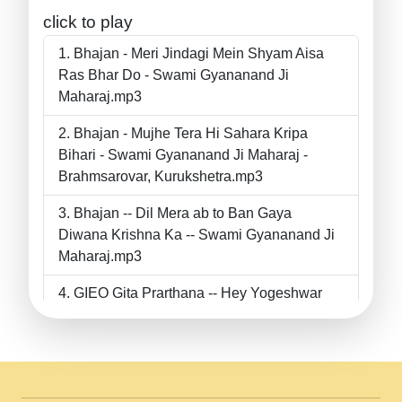
click to play
Bhajan - Meri Jindagi Mein Shyam Aisa
Ras Bhar Do - Swami Gyananand Ji
Maharaj.mp3
Bhajan - Mujhe Tera Hi Sahara Kripa
Bihari - Swami Gyananand Ji Maharaj -
Brahmsarovar, Kurukshetra.mp3
Bhajan -- Dil Mera ab to Ban Gaya
Diwana Krishna Ka -- Swami Gyananand Ji
Maharaj.mp3
GIEO Gita Prarthana -- Hey Yogeshwar
Hey Parmeshwar -- Shanti Sadbhav
Prarthana --.mp3
II Bhajan II Tu Chahiye Tera Pyar Chahiye
II Swami Gyananand Ji Maharaj.mp3