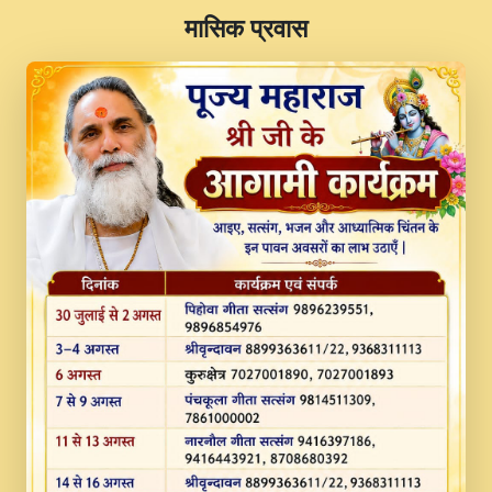
​मासिक प्रवास
JINU SATGURU AAP BULAVE by Rasik
Pawan ji 20-11-19 Sankirtan At VEER JI
PRABHU KUTEER CHANNEL.mp3
Kina Sohna Tera Bhawan Sajaya Mata
Vaishno Devi Aarti Mata Rani Bhajan By
Lakhwinder Wadali Ji.mp3
MERE MANN VICH KANTH KALER
NEW PUNAJBI DEVOTIONAL SONG 2017
FULL VIDEO HD.mp3
Na To Roop Hai Bindu Ji Maharaj Pad - A
Divine Bhajan by Shri Indresh Ji
#BhaktiPath.mp3
Radha Rani Ki Kirpa Best Devotional
Song By Chitra Vichitra.mp3