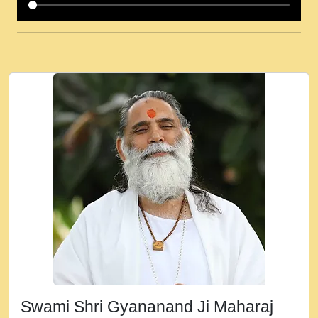
कई पकड क मर हथ र मह वदवन पहच दय! मह जन
उनक पस र मह वदवन पहच दय!.mp3
कषण क दवन जरर सन - O Kanha Abto Murli
Ki - Krishna Bhajan - New Bhajan 2020
#Ishwar Bhakti.mp3
जब से गीता ज्ञान पाया मैं बड़ी मस्ती में हूँ । 2018 -
Rishikesh - Ratan Ji Rasik.mp3
तन हल दल द सनव मड उतत सर रख क, नल रव त
गल लग जव त सर उतत हथ रख द!.mp3
तू कर प्रीतम से प्रीत, यूहीं दिन बीतते जाते हैं ।
2018 - Rishikesh - Swami Gyananand Ji
Maharaj.mp3
न म गवद गपल गद फर, पयर महन न रझद फर! shri
ravinandan shastri ji maharaj.mp3
Swami Shri Gyananand Ji Maharaj