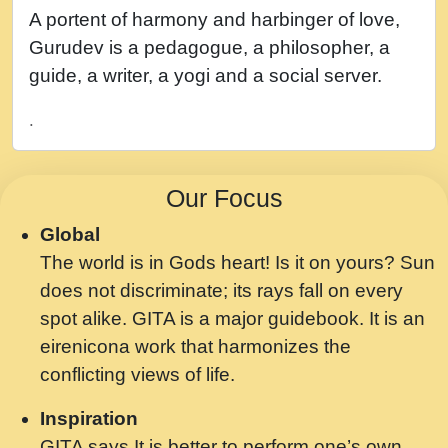
नह भरस रह लडडल... अपन खट करम क !!!! मह दद
A portent of harmony and harbinger of love,
सहर चरण क .....mp3
Gurudev is a pedagogue, a philosopher, a
बगड नसब कसन सवर तर बगर Shri ravinandan
guide, a writer, a yogi and a social server.
shastri ji maharaj.mp3
.
भजन - उठ नींद से अखियां खोल ज़रा.mp3
भजन - चाहे राम हो, चाहे श्याम हो - Bhajan -
Our Focus
Chahe Ram Ho Chahe Shyam Ho.mp3
Global
मझ अपन जवन बनन न आय, रठ हर क मनन न आय
The world is in Gods heart! Is it on yours? Sun
Shri ravinandan shastri ji maharaj.mp3
does not discriminate; its rays fall on every
मन अशांत मंत्र जाप - गीता प्रेरणा -Swami
spot alike. GITA is a major guidebook. It is an
Gyananand Ji Maharaj.mp3
eirenicona work that harmonizes the
मन बध लय परम वल कगन Special Shyam
conflicting views of life.
Bhajan Ram Gopal Shastri Ji
Inspiration
Saawariya.mp3
GITA says It is better to perform one’s own