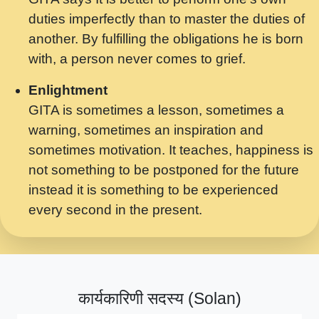
मर गनय न अपरध लडडल शर रध.... Shri
duties imperfectly than to master the duties of
ravinandan shastri ji maharaj.mp3
another. By fulfilling the obligations he is born
मेरे मन हरी का ध्यान लगा - भजन भाव - 2018 -
with, a person never comes to grief.
Rishikesh - Swami Gyananand Ji
Maharaj.mp3
Enlightment
GITA is sometimes a lesson, sometimes a
यह हसरत तलब ह नकज कमर Yahi Hasraten
warning, sometimes an inspiration and
Talab Hai Bhav Pravah #bhajan.mp3
sometimes motivation. It teaches, happiness is
लडल ज बल ल क ज न लग Sadhvi Purnima Ji
not something to be postponed for the future
7.9.2021 जवल नगर दलल #बसर.mp3
instead it is something to be experienced
every second in the present.
सख भ मझ पयर ह दख भ मझ पयर ह!छड म कस दत
दन ह तमहर ह!.mp3
सपरहट भजन 2021 - तर अखय ह जद भर बहर ज म
कब स खड 1.1.2021 !! दलल #बसर.mp3
कार्यकारिणी सदस्य (Solan)
सपरहट शयम भजन - जय जय शयम जय जय शयम
जय जय शर वनदवन धम !! Jai Jai Shyama !! बज