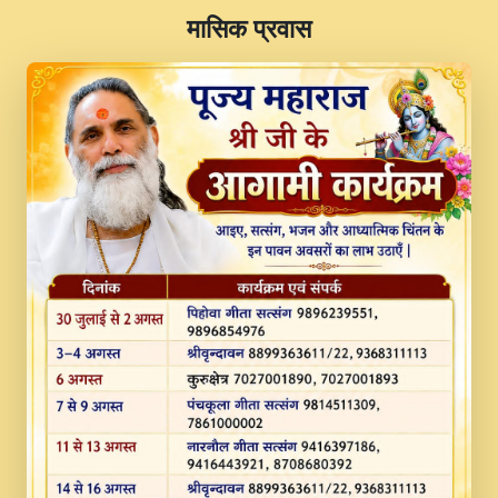
​मासिक प्रवास
JINU SATGURU AAP BULAVE by Rasik
Pawan ji 20-11-19 Sankirtan At VEER JI
PRABHU KUTEER CHANNEL.mp3
Kina Sohna Tera Bhawan Sajaya Mata
Vaishno Devi Aarti Mata Rani Bhajan By
Lakhwinder Wadali Ji.mp3
MERE MANN VICH KANTH KALER
NEW PUNAJBI DEVOTIONAL SONG 2017
FULL VIDEO HD.mp3
Na To Roop Hai Bindu Ji Maharaj Pad - A
Divine Bhajan by Shri Indresh Ji
#BhaktiPath.mp3
Radha Rani Ki Kirpa Best Devotional
Song By Chitra Vichitra.mp3