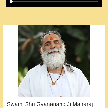
कई पकड क मर हथ र मह वदवन पहच दय! मह जन
उनक पस र मह वदवन पहच दय!.mp3
कषण क दवन जरर सन - O Kanha Abto Murli
Ki - Krishna Bhajan - New Bhajan 2020
#Ishwar Bhakti.mp3
जब से गीता ज्ञान पाया मैं बड़ी मस्ती में हूँ । 2018 -
Rishikesh - Ratan Ji Rasik.mp3
तन हल दल द सनव मड उतत सर रख क, नल रव त
गल लग जव त सर उतत हथ रख द!.mp3
तू कर प्रीतम से प्रीत, यूहीं दिन बीतते जाते हैं ।
2018 - Rishikesh - Swami Gyananand Ji
Maharaj.mp3
न म गवद गपल गद फर, पयर महन न रझद फर! shri
ravinandan shastri ji maharaj.mp3
Swami Shri Gyananand Ji Maharaj