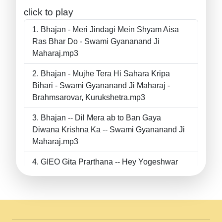
click to play
Bhajan - Meri Jindagi Mein Shyam Aisa
Ras Bhar Do - Swami Gyananand Ji
Maharaj.mp3
Bhajan - Mujhe Tera Hi Sahara Kripa
Bihari - Swami Gyananand Ji Maharaj -
Brahmsarovar, Kurukshetra.mp3
Bhajan -- Dil Mera ab to Ban Gaya
Diwana Krishna Ka -- Swami Gyananand Ji
Maharaj.mp3
GIEO Gita Prarthana -- Hey Yogeshwar
Hey Parmeshwar -- Shanti Sadbhav
Prarthana --.mp3
II Bhajan II Tu Chahiye Tera Pyar Chahiye
II Swami Gyananand Ji Maharaj.mp3