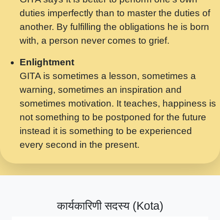
मर गनय न अपरध लडडल शर रध.... Shri
duties imperfectly than to master the duties of
ravinandan shastri ji maharaj.mp3
another. By fulfilling the obligations he is born
मेरे मन हरी का ध्यान लगा - भजन भाव - 2018 -
with, a person never comes to grief.
Rishikesh - Swami Gyananand Ji
Maharaj.mp3
Enlightment
GITA is sometimes a lesson, sometimes a
यह हसरत तलब ह नकज कमर Yahi Hasraten
warning, sometimes an inspiration and
Talab Hai Bhav Pravah #bhajan.mp3
sometimes motivation. It teaches, happiness is
लडल ज बल ल क ज न लग Sadhvi Purnima Ji
not something to be postponed for the future
7.9.2021 जवल नगर दलल #बसर.mp3
instead it is something to be experienced
every second in the present.
सख भ मझ पयर ह दख भ मझ पयर ह!छड म कस दत
दन ह तमहर ह!.mp3
सपरहट भजन 2021 - तर अखय ह जद भर बहर ज म
कब स खड 1.1.2021 !! दलल #बसर.mp3
कार्यकारिणी सदस्य (Kota)
सपरहट शयम भजन - जय जय शयम जय जय शयम
जय जय शर वनदवन धम !! Jai Jai Shyama !! बज