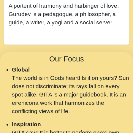
नह भरस रह लडडल... अपन खट करम क !!!! मह दद
A portent of harmony and harbinger of love,
सहर चरण क .....mp3
Gurudev is a pedagogue, a philosopher, a
बगड नसब कसन सवर तर बगर Shri ravinandan
guide, a writer, a yogi and a social server.
shastri ji maharaj.mp3
.
भजन - उठ नींद से अखियां खोल ज़रा.mp3
भजन - चाहे राम हो, चाहे श्याम हो - Bhajan -
Our Focus
Chahe Ram Ho Chahe Shyam Ho.mp3
Global
मझ अपन जवन बनन न आय, रठ हर क मनन न आय
The world is in Gods heart! Is it on yours? Sun
Shri ravinandan shastri ji maharaj.mp3
does not discriminate; its rays fall on every
मन अशांत मंत्र जाप - गीता प्रेरणा -Swami
spot alike. GITA is a major guidebook. It is an
Gyananand Ji Maharaj.mp3
eirenicona work that harmonizes the
मन बध लय परम वल कगन Special Shyam
conflicting views of life.
Bhajan Ram Gopal Shastri Ji
Inspiration
Saawariya.mp3
GITA says It is better to perform one’s own