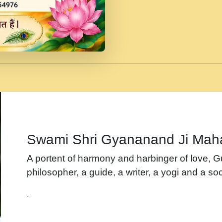
जब से गीता ज्ञान पाया मैं ब
Rasik.mp3
तन हल दल द सनव मड उतत
रख द!.mp3
तू कर प्रीतम से प्रीत, यूह
Gyananand Ji Maharaj.m
न म गवद गपल गद फर, पयर 
maharaj.mp3
Swami Shri Gyananand Ji Mah
नह भरस रह लडडल... अपन 
A portent of harmony and harbinger of love, 
बगड नसब कसन सवर तर बग
philosopher, a guide, a writer, a yogi and a soc
भजन - उठ नींद से अखियां 
.
भजन - चाहे राम हो, चाहे
Shyam Ho.mp3