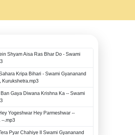
Mein Shyam Aisa Ras Bhar Do - Swami
p3
 Sahara Kripa Bihari - Swami Gyananand
r, Kurukshetra.mp3
to Ban Gaya Diwana Krishna Ka -- Swami
p3
- Hey Yogeshwar Hey Parmeshwar --
 --.mp3
e Tera Pyar Chahiye II Swami Gyananand