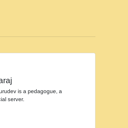
ड़ी मस्ती में हूँ । 2018 - Rishikesh - Ratan Ji
 सर रख क, नल रव त गल लग जव त सर उतत हथ
ीं दिन बीतते जाते हैं । 2018 - Rishikesh - Swami
p3
महन न रझद फर! shri ravinandan shastri ji
araj
खट करम क !!!! मह दद सहर चरण क .....mp3
Gurudev is a pedagogue, a
र Shri ravinandan shastri ji maharaj.mp3
ial server.
खोल ज़रा.mp3
 श्याम हो - Bhajan - Chahe Ram Ho Chahe