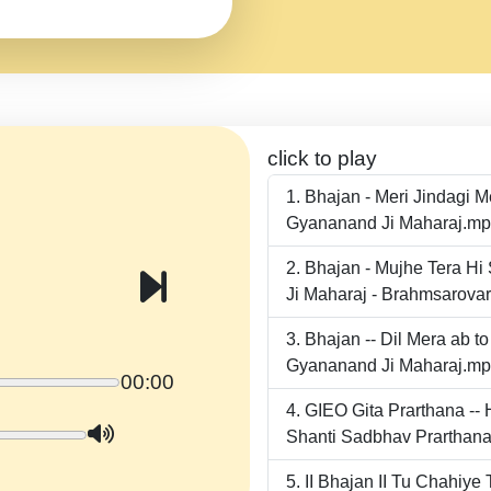
click to play
Bhajan - Meri Jindagi 
Gyananand Ji Maharaj.m
Bhajan - Mujhe Tera Hi
Ji Maharaj - Brahmsarova
Bhajan -- Dil Mera ab 
Gyananand Ji Maharaj.m
00:00
GIEO Gita Prarthana -
Shanti Sadbhav Prarthana
II Bhajan II Tu Chahiy