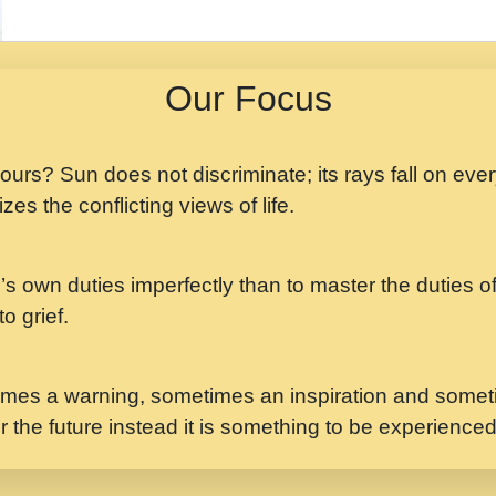
मझ अपन जवन बनन न आय, 
ji maharaj.mp3
Our Focus
मन अशांत मंत्र जाप - गी
मन बध लय परम वल कगन 
Ji Saawariya.mp3
 yours? Sun does not discriminate; its rays fall on eve
zes the conflicting views of life.
मर गनय न अपरध लडडल शर र
maharaj.mp3
’s own duties imperfectly than to master the duties of 
मेरे मन हरी का ध्यान लगा
Gyananand Ji Maharaj.m
o grief.
यह हसरत तलब ह नकज कम
#bhajan.mp3
mes a warning, sometimes an inspiration and someti
r the future instead it is something to be experience
लडल ज बल ल क ज न लग 
#बसर.mp3