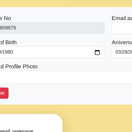
e No
Email a
f Birth
Anivers
d Profile Photo
te