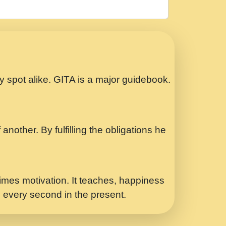
रठ हर क मनन न आय Shri ravinandan shastri
ता प्रेरणा -Swami Gyananand Ji Maharaj.mp3
Special Shyam Bhajan Ram Gopal Shastri
ry spot alike. GITA is a major guidebook.
ध.... Shri ravinandan shastri ji
another. By fulfilling the obligations he
 - भजन भाव - 2018 - Rishikesh - Swami
p3
र Yahi Hasraten Talab Hai Bhav Pravah
mes motivation. It teaches, happiness
d every second in the present.
Sadhvi Purnima Ji 7.9.2021 जवल नगर दलल