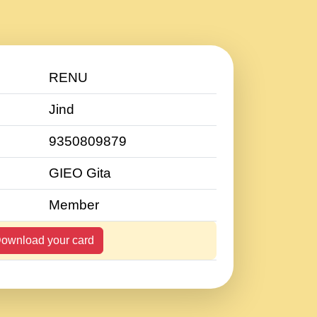
RENU
Jind
9350809879
GIEO Gita
Member
ownload your card