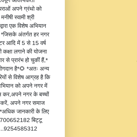
वपूर्ण आवश्यकता
ंपराओं अपने ग्रंथो को
 मनीषी स्वामी श्री
 द्वारा एक विशेष अभियान
,* *जिसके अंतर्गत हर नगर
टर आदि में 5 से 15 वर्ष
की कक्षा लगाने की योजना
 से प्रारंभ हो चुकीं हैं,*
 योगदान है*🌻 *अतः अन्य
यों से विशेष आग्रह है कि
भियान को अपने नगर में
ंभ कर,अपने नगर के बच्चों
ोग करें, अपने नगर समाज
*🔔 *अधिक जानकारी के लिए
...8700652182 बिट्टू
.....9254585312