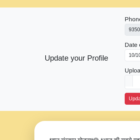
Phon
Date o
Update your Profile
Uploa
Upda