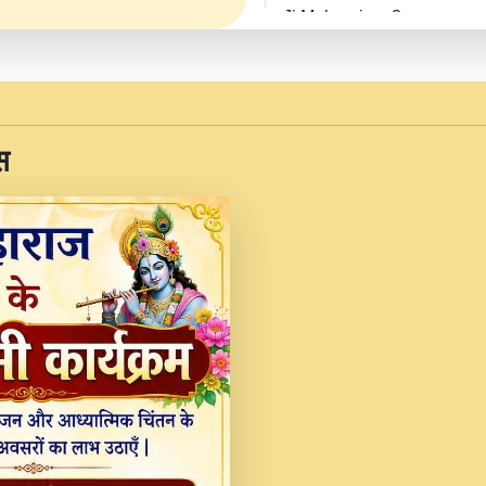
Ji Maharaj.mp3
JINU SATGURU AAP BUL
Sankirtan At VEER JI
Kina Sohna Tera Bhawa
स
Rani Bhajan By Lakhwinde
MERE MANN VICH KA
DEVOTIONAL SONG 2017
Na To Roop Hai Bindu J
Indresh Ji #BhaktiPath.m
Radha Rani Ki Kirpa B
Vichitra.mp3
Shri Krishan Kripakat
महरज ).mp3
Teri Bholi Si Surat S