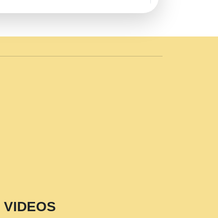
AVE by Rasik Pawan ji 20-11-19
 PRABHU KUTEER CHANNEL.mp3
n Sajaya Mata Vaishno Devi Aarti Mata
r Wadali Ji.mp3
NTH KALER NEW PUNAJBI
 FULL VIDEO HD.mp3
i Maharaj Pad - A Divine Bhajan by Shri
p3
est Devotional Song By Chitra
aksh (शर कषण कप कटकष- परम पजय गत मनष ज
VIDEOS
aawariya Latest Shyam Bhajan Ram Gopal