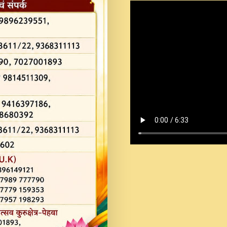
Shastri Ji Saawariya.mp3
Teri Chaukhat Pe.mp3
Teri Sharan Mein Aak
Sankirtan.mp3
अगर दन कशर ज मझ इतन द
#बसर.mp3
अब त आकर बह पकड ल वरन
SATGURU MUSIC !.mp3
ऐहन अखय च महन बस रखय 
कई पकड क मर हथ र मह व
दय!.mp3
कषण क दवन जरर सन - O K
New Bhajan 2020 #Ishwar