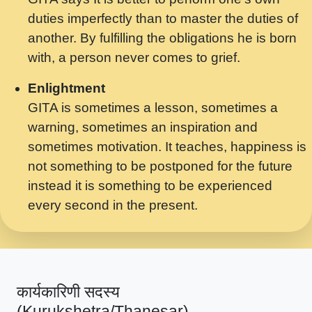
मर गनय न अपरध लडडल शर रध.... Shri
duties imperfectly than to master the duties of
ravinandan shastri ji maharaj.mp3
another. By fulfilling the obligations he is born
मेरे मन हरी का ध्यान लगा - भजन भाव - 2018 -
with, a person never comes to grief.
Rishikesh - Swami Gyananand Ji
Maharaj.mp3
Enlightment
GITA is sometimes a lesson, sometimes a
यह हसरत तलब ह नकज कमर Yahi Hasraten
warning, sometimes an inspiration and
Talab Hai Bhav Pravah #bhajan.mp3
sometimes motivation. It teaches, happiness is
लडल ज बल ल क ज न लग Sadhvi Purnima Ji
not something to be postponed for the future
7.9.2021 जवल नगर दलल #बसर.mp3
instead it is something to be experienced
every second in the present.
सख भ मझ पयर ह दख भ मझ पयर ह!छड म कस दत
दन ह तमहर ह!.mp3
सपरहट भजन 2021 - तर अखय ह जद भर बहर ज म
कब स खड 1.1.2021 !! दलल #बसर.mp3
कार्यकारिणी सदस्य
सपरहट शयम भजन - जय जय शयम जय जय शयम
(Kurukshetra/Thanesar)
जय जय शर वनदवन धम !! Jai Jai Shyama !! बज