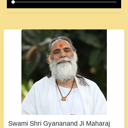
कई पकड क मर हथ र मह वदवन पहच दय! मह जन
उनक पस र मह वदवन पहच दय!.mp3
कषण क दवन जरर सन - O Kanha Abto Murli
Ki - Krishna Bhajan - New Bhajan 2020
#Ishwar Bhakti.mp3
जब से गीता ज्ञान पाया मैं बड़ी मस्ती में हूँ । 2018 -
Rishikesh - Ratan Ji Rasik.mp3
तन हल दल द सनव मड उतत सर रख क, नल रव त
गल लग जव त सर उतत हथ रख द!.mp3
तू कर प्रीतम से प्रीत, यूहीं दिन बीतते जाते हैं ।
2018 - Rishikesh - Swami Gyananand Ji
Maharaj.mp3
न म गवद गपल गद फर, पयर महन न रझद फर! shri
ravinandan shastri ji maharaj.mp3
Swami Shri Gyananand Ji Maharaj