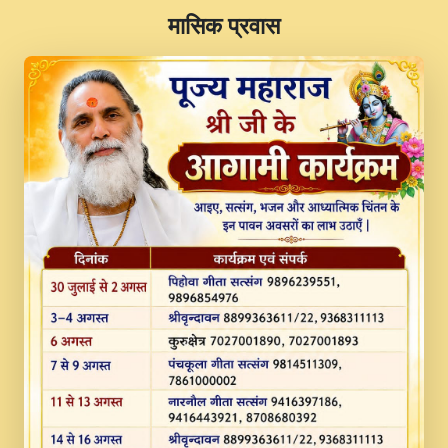
​मासिक प्रवास
JINU SATGURU AAP BULAVE by Rasik
Pawan ji 20-11-19 Sankirtan At VEER JI
PRABHU KUTEER CHANNEL.mp3
Kina Sohna Tera Bhawan Sajaya Mata
Vaishno Devi Aarti Mata Rani Bhajan By
Lakhwinder Wadali Ji.mp3
MERE MANN VICH KANTH KALER
NEW PUNAJBI DEVOTIONAL SONG 2017
FULL VIDEO HD.mp3
Na To Roop Hai Bindu Ji Maharaj Pad - A
Divine Bhajan by Shri Indresh Ji
#BhaktiPath.mp3
Radha Rani Ki Kirpa Best Devotional
Song By Chitra Vichitra.mp3