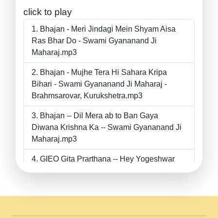
click to play
Bhajan - Meri Jindagi Mein Shyam Aisa
Ras Bhar Do - Swami Gyananand Ji
Maharaj.mp3
Bhajan - Mujhe Tera Hi Sahara Kripa
Bihari - Swami Gyananand Ji Maharaj -
Brahmsarovar, Kurukshetra.mp3
Bhajan -- Dil Mera ab to Ban Gaya
Diwana Krishna Ka -- Swami Gyananand Ji
Maharaj.mp3
GIEO Gita Prarthana -- Hey Yogeshwar
Hey Parmeshwar -- Shanti Sadbhav
Prarthana --.mp3
II Bhajan II Tu Chahiye Tera Pyar Chahiye
II Swami Gyananand Ji Maharaj.mp3