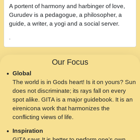
नह भरस रह लडडल... अपन खट करम क !!!! मह दद
A portent of harmony and harbinger of love,
सहर चरण क .....mp3
Gurudev is a pedagogue, a philosopher, a
बगड नसब कसन सवर तर बगर Shri ravinandan
guide, a writer, a yogi and a social server.
shastri ji maharaj.mp3
.
भजन - उठ नींद से अखियां खोल ज़रा.mp3
भजन - चाहे राम हो, चाहे श्याम हो - Bhajan -
Our Focus
Chahe Ram Ho Chahe Shyam Ho.mp3
Global
मझ अपन जवन बनन न आय, रठ हर क मनन न आय
The world is in Gods heart! Is it on yours? Sun
Shri ravinandan shastri ji maharaj.mp3
does not discriminate; its rays fall on every
मन अशांत मंत्र जाप - गीता प्रेरणा -Swami
spot alike. GITA is a major guidebook. It is an
Gyananand Ji Maharaj.mp3
eirenicona work that harmonizes the
मन बध लय परम वल कगन Special Shyam
conflicting views of life.
Bhajan Ram Gopal Shastri Ji
Inspiration
Saawariya.mp3
GITA says It is better to perform one’s own