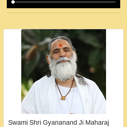
कई पकड क मर हथ र मह वदवन पहच दय! मह जन
उनक पस र मह वदवन पहच दय!.mp3
कषण क दवन जरर सन - O Kanha Abto Murli
Ki - Krishna Bhajan - New Bhajan 2020
#Ishwar Bhakti.mp3
जब से गीता ज्ञान पाया मैं बड़ी मस्ती में हूँ । 2018 -
Rishikesh - Ratan Ji Rasik.mp3
तन हल दल द सनव मड उतत सर रख क, नल रव त
गल लग जव त सर उतत हथ रख द!.mp3
तू कर प्रीतम से प्रीत, यूहीं दिन बीतते जाते हैं ।
2018 - Rishikesh - Swami Gyananand Ji
Maharaj.mp3
न म गवद गपल गद फर, पयर महन न रझद फर! shri
ravinandan shastri ji maharaj.mp3
Swami Shri Gyananand Ji Maharaj