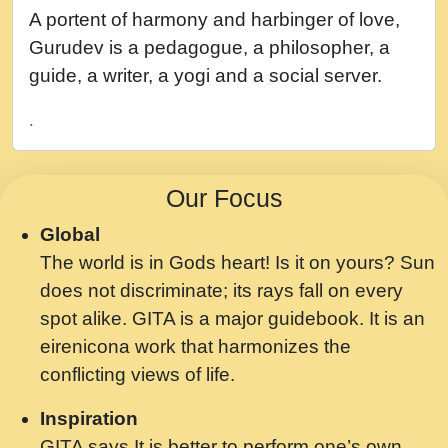
नह भरस रह लडडल... अपन खट करम क !!!! मह दद
A portent of harmony and harbinger of love,
सहर चरण क .....mp3
Gurudev is a pedagogue, a philosopher, a
बगड नसब कसन सवर तर बगर Shri ravinandan
guide, a writer, a yogi and a social server.
shastri ji maharaj.mp3
.
भजन - उठ नींद से अखियां खोल ज़रा.mp3
भजन - चाहे राम हो, चाहे श्याम हो - Bhajan -
Our Focus
Chahe Ram Ho Chahe Shyam Ho.mp3
Global
मझ अपन जवन बनन न आय, रठ हर क मनन न आय
The world is in Gods heart! Is it on yours? Sun
Shri ravinandan shastri ji maharaj.mp3
does not discriminate; its rays fall on every
मन अशांत मंत्र जाप - गीता प्रेरणा -Swami
spot alike. GITA is a major guidebook. It is an
Gyananand Ji Maharaj.mp3
eirenicona work that harmonizes the
मन बध लय परम वल कगन Special Shyam
conflicting views of life.
Bhajan Ram Gopal Shastri Ji
Inspiration
Saawariya.mp3
GITA says It is better to perform one’s own