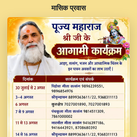
​मासिक प्रवास
JINU SATGURU AAP BULAVE by Rasik
Pawan ji 20-11-19 Sankirtan At VEER JI
PRABHU KUTEER CHANNEL.mp3
Kina Sohna Tera Bhawan Sajaya Mata
Vaishno Devi Aarti Mata Rani Bhajan By
Lakhwinder Wadali Ji.mp3
MERE MANN VICH KANTH KALER
NEW PUNAJBI DEVOTIONAL SONG 2017
FULL VIDEO HD.mp3
Na To Roop Hai Bindu Ji Maharaj Pad - A
Divine Bhajan by Shri Indresh Ji
#BhaktiPath.mp3
Radha Rani Ki Kirpa Best Devotional
Song By Chitra Vichitra.mp3