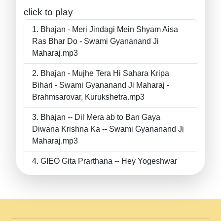
click to play
Bhajan - Meri Jindagi Mein Shyam Aisa
Ras Bhar Do - Swami Gyananand Ji
Maharaj.mp3
Bhajan - Mujhe Tera Hi Sahara Kripa
Bihari - Swami Gyananand Ji Maharaj -
Brahmsarovar, Kurukshetra.mp3
Bhajan -- Dil Mera ab to Ban Gaya
Diwana Krishna Ka -- Swami Gyananand Ji
Maharaj.mp3
GIEO Gita Prarthana -- Hey Yogeshwar
Hey Parmeshwar -- Shanti Sadbhav
Prarthana --.mp3
II Bhajan II Tu Chahiye Tera Pyar Chahiye
II Swami Gyananand Ji Maharaj.mp3