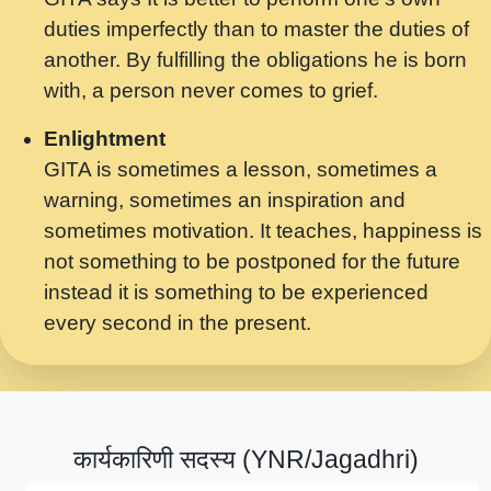
मर गनय न अपरध लडडल शर रध.... Shri
duties imperfectly than to master the duties of
ravinandan shastri ji maharaj.mp3
another. By fulfilling the obligations he is born
मेरे मन हरी का ध्यान लगा - भजन भाव - 2018 -
with, a person never comes to grief.
Rishikesh - Swami Gyananand Ji
Maharaj.mp3
Enlightment
GITA is sometimes a lesson, sometimes a
यह हसरत तलब ह नकज कमर Yahi Hasraten
warning, sometimes an inspiration and
Talab Hai Bhav Pravah #bhajan.mp3
sometimes motivation. It teaches, happiness is
लडल ज बल ल क ज न लग Sadhvi Purnima Ji
not something to be postponed for the future
7.9.2021 जवल नगर दलल #बसर.mp3
instead it is something to be experienced
every second in the present.
सख भ मझ पयर ह दख भ मझ पयर ह!छड म कस दत
दन ह तमहर ह!.mp3
सपरहट भजन 2021 - तर अखय ह जद भर बहर ज म
कब स खड 1.1.2021 !! दलल #बसर.mp3
कार्यकारिणी सदस्य (YNR/Jagadhri)
सपरहट शयम भजन - जय जय शयम जय जय शयम
जय जय शर वनदवन धम !! Jai Jai Shyama !! बज