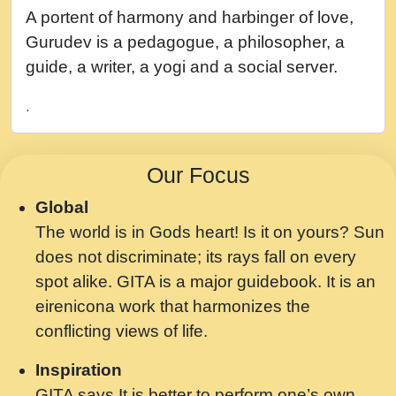
नह भरस रह लडडल... अपन खट करम क !!!! मह दद
A portent of harmony and harbinger of love,
सहर चरण क .....mp3
Gurudev is a pedagogue, a philosopher, a
बगड नसब कसन सवर तर बगर Shri ravinandan
guide, a writer, a yogi and a social server.
shastri ji maharaj.mp3
.
भजन - उठ नींद से अखियां खोल ज़रा.mp3
भजन - चाहे राम हो, चाहे श्याम हो - Bhajan -
Our Focus
Chahe Ram Ho Chahe Shyam Ho.mp3
Global
मझ अपन जवन बनन न आय, रठ हर क मनन न आय
The world is in Gods heart! Is it on yours? Sun
Shri ravinandan shastri ji maharaj.mp3
does not discriminate; its rays fall on every
मन अशांत मंत्र जाप - गीता प्रेरणा -Swami
spot alike. GITA is a major guidebook. It is an
Gyananand Ji Maharaj.mp3
eirenicona work that harmonizes the
मन बध लय परम वल कगन Special Shyam
conflicting views of life.
Bhajan Ram Gopal Shastri Ji
Inspiration
Saawariya.mp3
GITA says It is better to perform one’s own