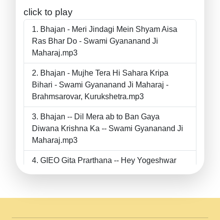
click to play
Bhajan - Meri Jindagi Mein Shyam Aisa
Ras Bhar Do - Swami Gyananand Ji
Maharaj.mp3
Bhajan - Mujhe Tera Hi Sahara Kripa
Bihari - Swami Gyananand Ji Maharaj -
Brahmsarovar, Kurukshetra.mp3
Bhajan -- Dil Mera ab to Ban Gaya
Diwana Krishna Ka -- Swami Gyananand Ji
Maharaj.mp3
GIEO Gita Prarthana -- Hey Yogeshwar
Hey Parmeshwar -- Shanti Sadbhav
Prarthana --.mp3
II Bhajan II Tu Chahiye Tera Pyar Chahiye
II Swami Gyananand Ji Maharaj.mp3