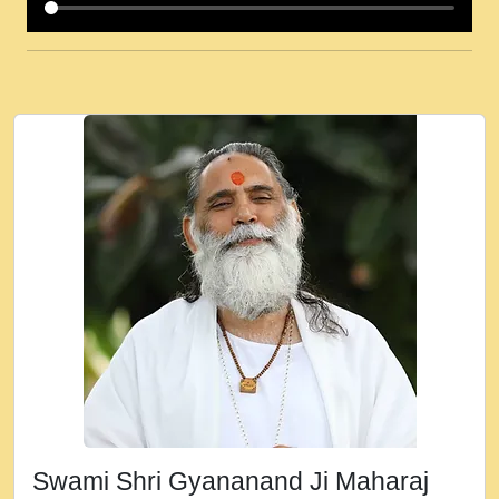
कई पकड क मर हथ र मह वदवन पहच दय! मह जन
उनक पस र मह वदवन पहच दय!.mp3
कषण क दवन जरर सन - O Kanha Abto Murli
Ki - Krishna Bhajan - New Bhajan 2020
#Ishwar Bhakti.mp3
जब से गीता ज्ञान पाया मैं बड़ी मस्ती में हूँ । 2018 -
Rishikesh - Ratan Ji Rasik.mp3
तन हल दल द सनव मड उतत सर रख क, नल रव त
गल लग जव त सर उतत हथ रख द!.mp3
तू कर प्रीतम से प्रीत, यूहीं दिन बीतते जाते हैं ।
2018 - Rishikesh - Swami Gyananand Ji
Maharaj.mp3
न म गवद गपल गद फर, पयर महन न रझद फर! shri
ravinandan shastri ji maharaj.mp3
Swami Shri Gyananand Ji Maharaj