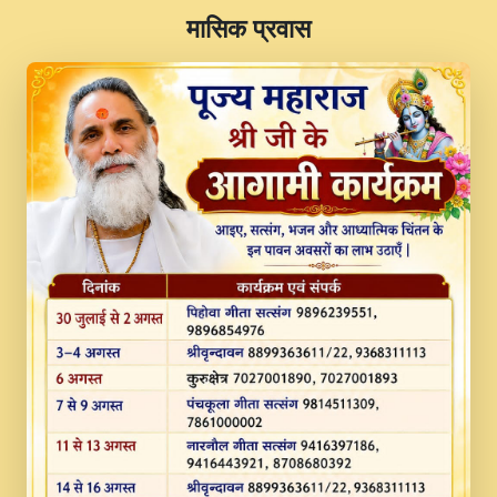
​मासिक प्रवास
JINU SATGURU AAP BULAVE by Rasik
Pawan ji 20-11-19 Sankirtan At VEER JI
PRABHU KUTEER CHANNEL.mp3
Kina Sohna Tera Bhawan Sajaya Mata
Vaishno Devi Aarti Mata Rani Bhajan By
Lakhwinder Wadali Ji.mp3
MERE MANN VICH KANTH KALER
NEW PUNAJBI DEVOTIONAL SONG 2017
FULL VIDEO HD.mp3
Na To Roop Hai Bindu Ji Maharaj Pad - A
Divine Bhajan by Shri Indresh Ji
#BhaktiPath.mp3
Radha Rani Ki Kirpa Best Devotional
Song By Chitra Vichitra.mp3