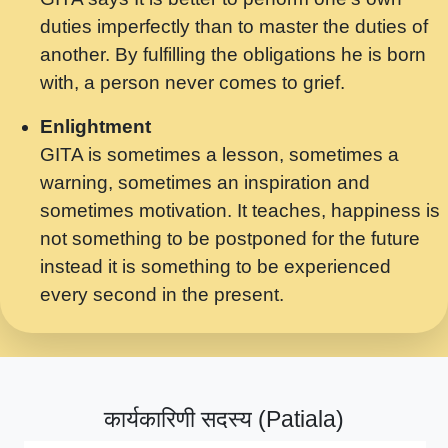
मर गनय न अपरध लडडल शर रध.... Shri
duties imperfectly than to master the duties of
ravinandan shastri ji maharaj.mp3
another. By fulfilling the obligations he is born
मेरे मन हरी का ध्यान लगा - भजन भाव - 2018 -
with, a person never comes to grief.
Rishikesh - Swami Gyananand Ji
Maharaj.mp3
Enlightment
GITA is sometimes a lesson, sometimes a
यह हसरत तलब ह नकज कमर Yahi Hasraten
warning, sometimes an inspiration and
Talab Hai Bhav Pravah #bhajan.mp3
sometimes motivation. It teaches, happiness is
लडल ज बल ल क ज न लग Sadhvi Purnima Ji
not something to be postponed for the future
7.9.2021 जवल नगर दलल #बसर.mp3
instead it is something to be experienced
every second in the present.
सख भ मझ पयर ह दख भ मझ पयर ह!छड म कस दत
दन ह तमहर ह!.mp3
सपरहट भजन 2021 - तर अखय ह जद भर बहर ज म
कब स खड 1.1.2021 !! दलल #बसर.mp3
कार्यकारिणी सदस्य (Patiala)
सपरहट शयम भजन - जय जय शयम जय जय शयम
जय जय शर वनदवन धम !! Jai Jai Shyama !! बज