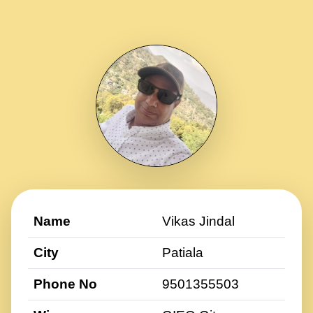
Name
Vikas Jindal
City
Patiala
Phone No
9501355503