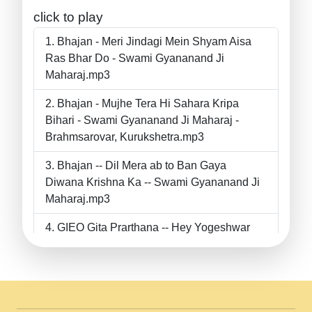
click to play
Bhajan - Meri Jindagi Mein Shyam Aisa
Ras Bhar Do - Swami Gyananand Ji
Maharaj.mp3
Bhajan - Mujhe Tera Hi Sahara Kripa
Bihari - Swami Gyananand Ji Maharaj -
Brahmsarovar, Kurukshetra.mp3
Bhajan -- Dil Mera ab to Ban Gaya
Diwana Krishna Ka -- Swami Gyananand Ji
Maharaj.mp3
GIEO Gita Prarthana -- Hey Yogeshwar
Hey Parmeshwar -- Shanti Sadbhav
Prarthana --.mp3
II Bhajan II Tu Chahiye Tera Pyar Chahiye
II Swami Gyananand Ji Maharaj.mp3