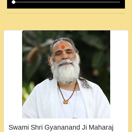
कई पकड क मर हथ र मह वदवन पहच दय! मह जन
उनक पस र मह वदवन पहच दय!.mp3
कषण क दवन जरर सन - O Kanha Abto Murli
Ki - Krishna Bhajan - New Bhajan 2020
#Ishwar Bhakti.mp3
जब से गीता ज्ञान पाया मैं बड़ी मस्ती में हूँ । 2018 -
Rishikesh - Ratan Ji Rasik.mp3
तन हल दल द सनव मड उतत सर रख क, नल रव त
गल लग जव त सर उतत हथ रख द!.mp3
तू कर प्रीतम से प्रीत, यूहीं दिन बीतते जाते हैं ।
2018 - Rishikesh - Swami Gyananand Ji
Maharaj.mp3
न म गवद गपल गद फर, पयर महन न रझद फर! shri
ravinandan shastri ji maharaj.mp3
Swami Shri Gyananand Ji Maharaj