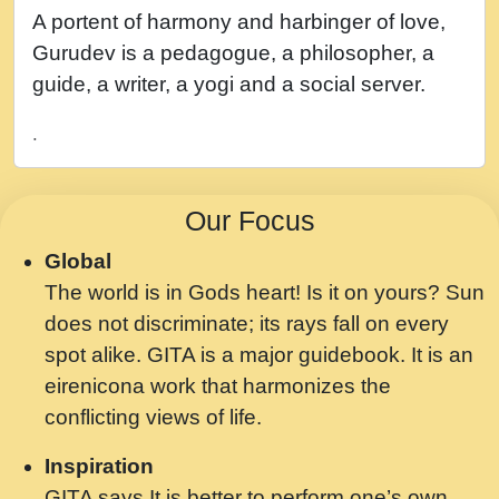
नह भरस रह लडडल... अपन खट करम क !!!! मह दद
A portent of harmony and harbinger of love,
सहर चरण क .....mp3
Gurudev is a pedagogue, a philosopher, a
बगड नसब कसन सवर तर बगर Shri ravinandan
guide, a writer, a yogi and a social server.
shastri ji maharaj.mp3
.
भजन - उठ नींद से अखियां खोल ज़रा.mp3
भजन - चाहे राम हो, चाहे श्याम हो - Bhajan -
Our Focus
Chahe Ram Ho Chahe Shyam Ho.mp3
Global
मझ अपन जवन बनन न आय, रठ हर क मनन न आय
The world is in Gods heart! Is it on yours? Sun
Shri ravinandan shastri ji maharaj.mp3
does not discriminate; its rays fall on every
मन अशांत मंत्र जाप - गीता प्रेरणा -Swami
spot alike. GITA is a major guidebook. It is an
Gyananand Ji Maharaj.mp3
eirenicona work that harmonizes the
मन बध लय परम वल कगन Special Shyam
conflicting views of life.
Bhajan Ram Gopal Shastri Ji
Inspiration
Saawariya.mp3
GITA says It is better to perform one’s own