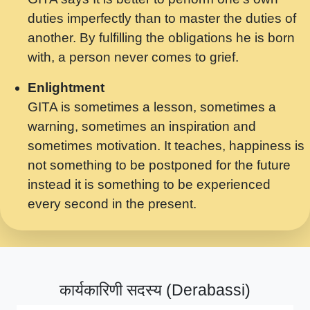
मर गनय न अपरध लडडल शर रध.... Shri
duties imperfectly than to master the duties of
ravinandan shastri ji maharaj.mp3
another. By fulfilling the obligations he is born
मेरे मन हरी का ध्यान लगा - भजन भाव - 2018 -
with, a person never comes to grief.
Rishikesh - Swami Gyananand Ji
Maharaj.mp3
Enlightment
GITA is sometimes a lesson, sometimes a
यह हसरत तलब ह नकज कमर Yahi Hasraten
warning, sometimes an inspiration and
Talab Hai Bhav Pravah #bhajan.mp3
sometimes motivation. It teaches, happiness is
लडल ज बल ल क ज न लग Sadhvi Purnima Ji
not something to be postponed for the future
7.9.2021 जवल नगर दलल #बसर.mp3
instead it is something to be experienced
every second in the present.
सख भ मझ पयर ह दख भ मझ पयर ह!छड म कस दत
दन ह तमहर ह!.mp3
सपरहट भजन 2021 - तर अखय ह जद भर बहर ज म
कब स खड 1.1.2021 !! दलल #बसर.mp3
कार्यकारिणी सदस्य (Derabassi)
सपरहट शयम भजन - जय जय शयम जय जय शयम
जय जय शर वनदवन धम !! Jai Jai Shyama !! बज