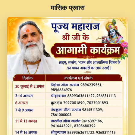
​मासिक प्रवास
JINU SATGURU AAP BULAVE by Rasik
Pawan ji 20-11-19 Sankirtan At VEER JI
PRABHU KUTEER CHANNEL.mp3
Kina Sohna Tera Bhawan Sajaya Mata
Vaishno Devi Aarti Mata Rani Bhajan By
Lakhwinder Wadali Ji.mp3
MERE MANN VICH KANTH KALER
NEW PUNAJBI DEVOTIONAL SONG 2017
FULL VIDEO HD.mp3
Na To Roop Hai Bindu Ji Maharaj Pad - A
Divine Bhajan by Shri Indresh Ji
#BhaktiPath.mp3
Radha Rani Ki Kirpa Best Devotional
Song By Chitra Vichitra.mp3