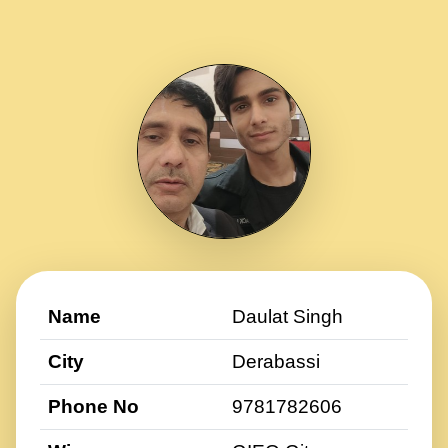
Name
Daulat Singh
City
Derabassi
Phone No
9781782606