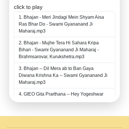
click to play
Bhajan - Meri Jindagi Mein Shyam Aisa
Ras Bhar Do - Swami Gyananand Ji
Maharaj.mp3
Bhajan - Mujhe Tera Hi Sahara Kripa
Bihari - Swami Gyananand Ji Maharaj -
Brahmsarovar, Kurukshetra.mp3
Bhajan -- Dil Mera ab to Ban Gaya
Diwana Krishna Ka -- Swami Gyananand Ji
Maharaj.mp3
GIEO Gita Prarthana -- Hey Yogeshwar
Hey Parmeshwar -- Shanti Sadbhav
Prarthana --.mp3
II Bhajan II Tu Chahiye Tera Pyar Chahiye
II Swami Gyananand Ji Maharaj.mp3