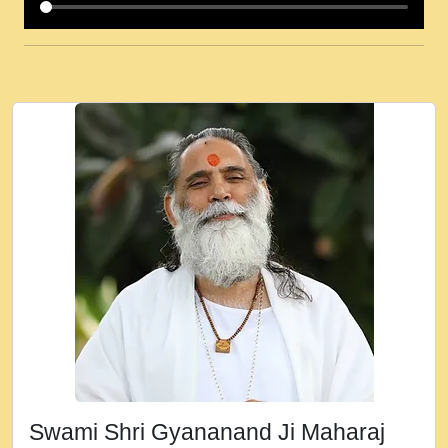
कई पकड क मर हथ र मह वदवन पहच दय! मह जन
उनक पस र मह वदवन पहच दय!.mp3
कषण क दवन जरर सन - O Kanha Abto Murli
Ki - Krishna Bhajan - New Bhajan 2020
#Ishwar Bhakti.mp3
जब से गीता ज्ञान पाया मैं बड़ी मस्ती में हूँ । 2018 -
Rishikesh - Ratan Ji Rasik.mp3
तन हल दल द सनव मड उतत सर रख क, नल रव त
गल लग जव त सर उतत हथ रख द!.mp3
तू कर प्रीतम से प्रीत, यूहीं दिन बीतते जाते हैं ।
2018 - Rishikesh - Swami Gyananand Ji
Maharaj.mp3
न म गवद गपल गद फर, पयर महन न रझद फर! shri
ravinandan shastri ji maharaj.mp3
Swami Shri Gyananand Ji Maharaj