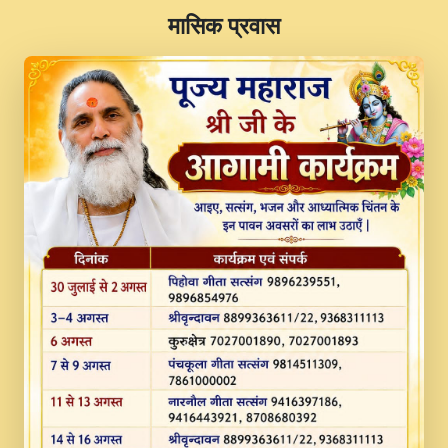
​मासिक प्रवास
JINU SATGURU AAP BULAVE by Rasik
Pawan ji 20-11-19 Sankirtan At VEER JI
PRABHU KUTEER CHANNEL.mp3
Kina Sohna Tera Bhawan Sajaya Mata
Vaishno Devi Aarti Mata Rani Bhajan By
Lakhwinder Wadali Ji.mp3
MERE MANN VICH KANTH KALER
NEW PUNAJBI DEVOTIONAL SONG 2017
FULL VIDEO HD.mp3
Na To Roop Hai Bindu Ji Maharaj Pad - A
Divine Bhajan by Shri Indresh Ji
#BhaktiPath.mp3
Radha Rani Ki Kirpa Best Devotional
Song By Chitra Vichitra.mp3