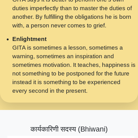
मर गनय न अपरध लडडल शर रध.... Shri
duties imperfectly than to master the duties of
ravinandan shastri ji maharaj.mp3
another. By fulfilling the obligations he is born
मेरे मन हरी का ध्यान लगा - भजन भाव - 2018 -
with, a person never comes to grief.
Rishikesh - Swami Gyananand Ji
Maharaj.mp3
Enlightment
GITA is sometimes a lesson, sometimes a
यह हसरत तलब ह नकज कमर Yahi Hasraten
warning, sometimes an inspiration and
Talab Hai Bhav Pravah #bhajan.mp3
sometimes motivation. It teaches, happiness is
लडल ज बल ल क ज न लग Sadhvi Purnima Ji
not something to be postponed for the future
7.9.2021 जवल नगर दलल #बसर.mp3
instead it is something to be experienced
every second in the present.
सख भ मझ पयर ह दख भ मझ पयर ह!छड म कस दत
दन ह तमहर ह!.mp3
सपरहट भजन 2021 - तर अखय ह जद भर बहर ज म
कब स खड 1.1.2021 !! दलल #बसर.mp3
कार्यकारिणी सदस्य (Bhiwani)
सपरहट शयम भजन - जय जय शयम जय जय शयम
जय जय शर वनदवन धम !! Jai Jai Shyama !! बज