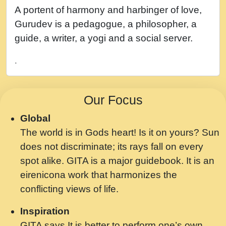
नह भरस रह लडडल... अपन खट करम क !!!! मह दद
A portent of harmony and harbinger of love,
सहर चरण क .....mp3
Gurudev is a pedagogue, a philosopher, a
बगड नसब कसन सवर तर बगर Shri ravinandan
guide, a writer, a yogi and a social server.
shastri ji maharaj.mp3
.
भजन - उठ नींद से अखियां खोल ज़रा.mp3
भजन - चाहे राम हो, चाहे श्याम हो - Bhajan -
Our Focus
Chahe Ram Ho Chahe Shyam Ho.mp3
Global
मझ अपन जवन बनन न आय, रठ हर क मनन न आय
The world is in Gods heart! Is it on yours? Sun
Shri ravinandan shastri ji maharaj.mp3
does not discriminate; its rays fall on every
मन अशांत मंत्र जाप - गीता प्रेरणा -Swami
spot alike. GITA is a major guidebook. It is an
Gyananand Ji Maharaj.mp3
eirenicona work that harmonizes the
मन बध लय परम वल कगन Special Shyam
conflicting views of life.
Bhajan Ram Gopal Shastri Ji
Inspiration
Saawariya.mp3
GITA says It is better to perform one’s own