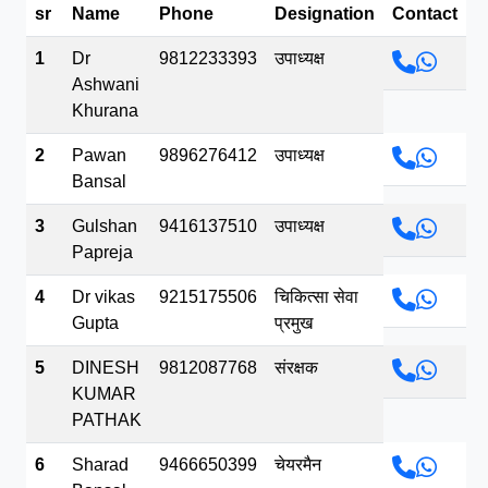
sr
Name
Phone
Designation
Contact
भव.mp3
1
Dr
9812233393
उपाध्यक्ष
Ashwani
Khurana
2
Pawan
9896276412
उपाध्यक्ष
Bansal
3
Gulshan
9416137510
उपाध्यक्ष
Papreja
4
Dr vikas
9215175506
चिकित्सा सेवा
Gupta
प्रमुख
5
DINESH
9812087768
संरक्षक
KUMAR
PATHAK
6
Sharad
9466650399
चेयरमैन