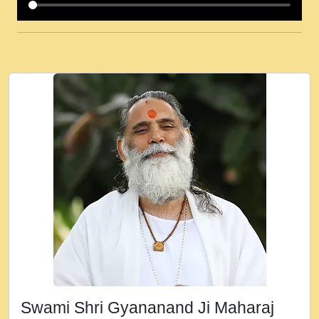
कई पकड क मर हथ र मह वदवन पहच दय! मह जन
उनक पस र मह वदवन पहच दय!.mp3
कषण क दवन जरर सन - O Kanha Abto Murli
Ki - Krishna Bhajan - New Bhajan 2020
#Ishwar Bhakti.mp3
जब से गीता ज्ञान पाया मैं बड़ी मस्ती में हूँ । 2018 -
Rishikesh - Ratan Ji Rasik.mp3
तन हल दल द सनव मड उतत सर रख क, नल रव त
गल लग जव त सर उतत हथ रख द!.mp3
तू कर प्रीतम से प्रीत, यूहीं दिन बीतते जाते हैं ।
2018 - Rishikesh - Swami Gyananand Ji
Maharaj.mp3
न म गवद गपल गद फर, पयर महन न रझद फर! shri
ravinandan shastri ji maharaj.mp3
Swami Shri Gyananand Ji Maharaj