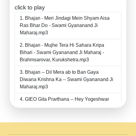
click to play
Bhajan - Meri Jindagi Mein Shyam Aisa
Ras Bhar Do - Swami Gyananand Ji
Maharaj.mp3
Bhajan - Mujhe Tera Hi Sahara Kripa
Bihari - Swami Gyananand Ji Maharaj -
Brahmsarovar, Kurukshetra.mp3
Bhajan -- Dil Mera ab to Ban Gaya
Diwana Krishna Ka -- Swami Gyananand Ji
Maharaj.mp3
GIEO Gita Prarthana -- Hey Yogeshwar
Hey Parmeshwar -- Shanti Sadbhav
Prarthana --.mp3
II Bhajan II Tu Chahiye Tera Pyar Chahiye
II Swami Gyananand Ji Maharaj.mp3