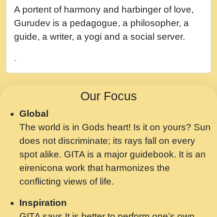
नह भरस रह लडडल... अपन खट करम क !!!! मह दद
A portent of harmony and harbinger of love,
सहर चरण क .....mp3
Gurudev is a pedagogue, a philosopher, a
बगड नसब कसन सवर तर बगर Shri ravinandan
guide, a writer, a yogi and a social server.
shastri ji maharaj.mp3
.
भजन - उठ नींद से अखियां खोल ज़रा.mp3
भजन - चाहे राम हो, चाहे श्याम हो - Bhajan -
Our Focus
Chahe Ram Ho Chahe Shyam Ho.mp3
Global
मझ अपन जवन बनन न आय, रठ हर क मनन न आय
The world is in Gods heart! Is it on yours? Sun
Shri ravinandan shastri ji maharaj.mp3
does not discriminate; its rays fall on every
मन अशांत मंत्र जाप - गीता प्रेरणा -Swami
spot alike. GITA is a major guidebook. It is an
Gyananand Ji Maharaj.mp3
eirenicona work that harmonizes the
मन बध लय परम वल कगन Special Shyam
conflicting views of life.
Bhajan Ram Gopal Shastri Ji
Inspiration
Saawariya.mp3
GITA says It is better to perform one’s own