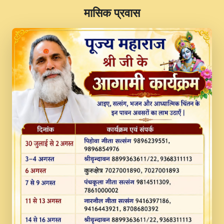
​मासिक प्रवास
JINU SATGURU AAP BULAVE by Rasik
Pawan ji 20-11-19 Sankirtan At VEER JI
PRABHU KUTEER CHANNEL.mp3
Kina Sohna Tera Bhawan Sajaya Mata
Vaishno Devi Aarti Mata Rani Bhajan By
Lakhwinder Wadali Ji.mp3
MERE MANN VICH KANTH KALER
NEW PUNAJBI DEVOTIONAL SONG 2017
FULL VIDEO HD.mp3
Na To Roop Hai Bindu Ji Maharaj Pad - A
Divine Bhajan by Shri Indresh Ji
#BhaktiPath.mp3
Radha Rani Ki Kirpa Best Devotional
Song By Chitra Vichitra.mp3