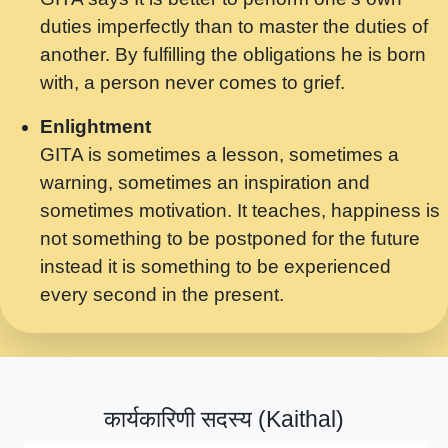
मर गनय न अपरध लडडल शर रध.... Shri
duties imperfectly than to master the duties of
ravinandan shastri ji maharaj.mp3
another. By fulfilling the obligations he is born
मेरे मन हरी का ध्यान लगा - भजन भाव - 2018 -
with, a person never comes to grief.
Rishikesh - Swami Gyananand Ji
Maharaj.mp3
Enlightment
GITA is sometimes a lesson, sometimes a
यह हसरत तलब ह नकज कमर Yahi Hasraten
warning, sometimes an inspiration and
Talab Hai Bhav Pravah #bhajan.mp3
sometimes motivation. It teaches, happiness is
लडल ज बल ल क ज न लग Sadhvi Purnima Ji
not something to be postponed for the future
7.9.2021 जवल नगर दलल #बसर.mp3
instead it is something to be experienced
every second in the present.
सख भ मझ पयर ह दख भ मझ पयर ह!छड म कस दत
दन ह तमहर ह!.mp3
सपरहट भजन 2021 - तर अखय ह जद भर बहर ज म
कब स खड 1.1.2021 !! दलल #बसर.mp3
कार्यकारिणी सदस्य (Kaithal)
सपरहट शयम भजन - जय जय शयम जय जय शयम
जय जय शर वनदवन धम !! Jai Jai Shyama !! बज