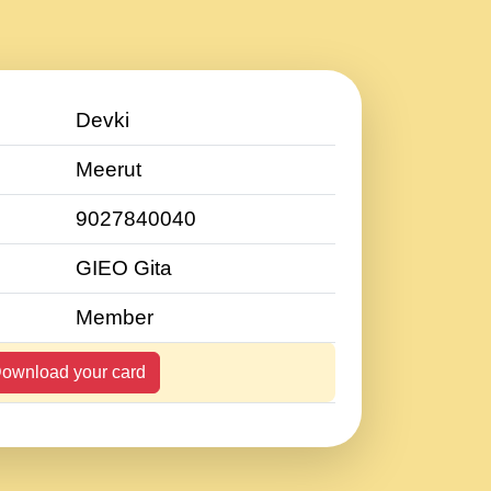
Devki
Meerut
9027840040
GIEO Gita
Member
ownload your card