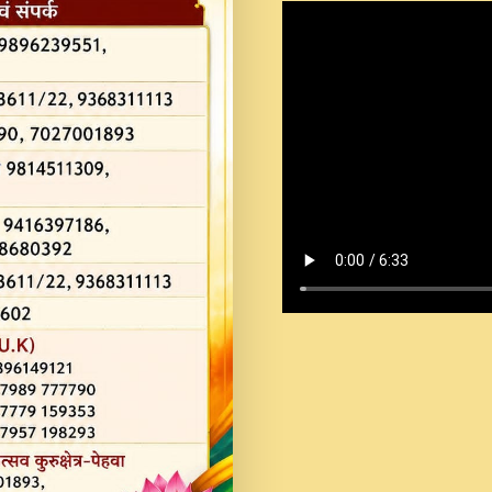
Shastri Ji Saawariya.mp3
Teri Chaukhat Pe.mp3
Teri Sharan Mein Aak
Sankirtan.mp3
अगर दन कशर ज मझ इतन द
#बसर.mp3
अब त आकर बह पकड ल वरन
SATGURU MUSIC !.mp3
ऐहन अखय च महन बस रखय 
कई पकड क मर हथ र मह व
दय!.mp3
कषण क दवन जरर सन - O K
New Bhajan 2020 #Ishwar