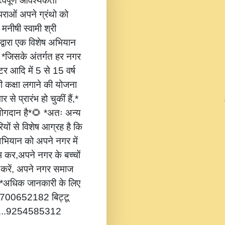
वपूर्ण आवश्यकता
ंपराओं अपने ग्रंथो को
 मनीषी स्वामी श्री
 द्वारा एक विशेष अभियान
,* *जिसके अंतर्गत हर नगर
टर आदि में 5 से 15 वर्ष
की कक्षा लगाने की योजना
 से प्रारंभ हो चुकीं हैं,*
 योगदान है*🌻 *अतः अन्य
यों से विशेष आग्रह है कि
भियान को अपने नगर में
ंभ कर,अपने नगर के बच्चों
ोग करें, अपने नगर समाज
*🔔 *अधिक जानकारी के लिए
...8700652182 बिट्टू
.....9254585312