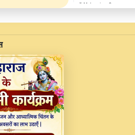
Ji Maharaj.mp3
JINU SATGURU AAP BUL
Sankirtan At VEER JI
Kina Sohna Tera Bhawa
स
Rani Bhajan By Lakhwinde
MERE MANN VICH KA
DEVOTIONAL SONG 2017
Na To Roop Hai Bindu J
Indresh Ji #BhaktiPath.m
Radha Rani Ki Kirpa B
Vichitra.mp3
Shri Krishan Kripakat
महरज ).mp3
Teri Bholi Si Surat S