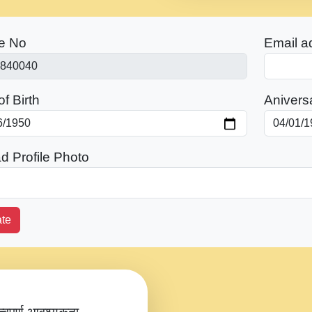
e No
Email a
f Birth
Anivers
d Profile Photo
te