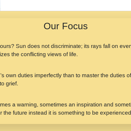
मझ अपन जवन बनन न आय, 
ji maharaj.mp3
Our Focus
मन अशांत मंत्र जाप - गी
मन बध लय परम वल कगन 
Ji Saawariya.mp3
 yours? Sun does not discriminate; its rays fall on eve
zes the conflicting views of life.
मर गनय न अपरध लडडल शर र
maharaj.mp3
’s own duties imperfectly than to master the duties of 
मेरे मन हरी का ध्यान लगा
Gyananand Ji Maharaj.m
o grief.
यह हसरत तलब ह नकज कम
#bhajan.mp3
mes a warning, sometimes an inspiration and someti
r the future instead it is something to be experience
लडल ज बल ल क ज न लग 
#बसर.mp3