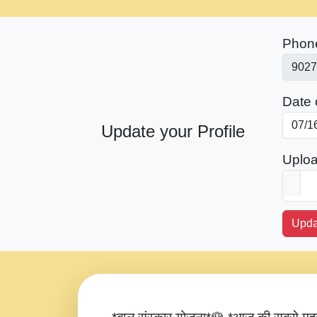
Phon
Date o
Update your Profile
Uploa
Upda