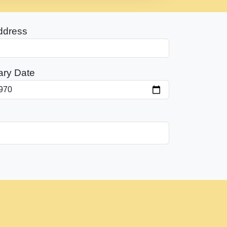
ddress
ary Date