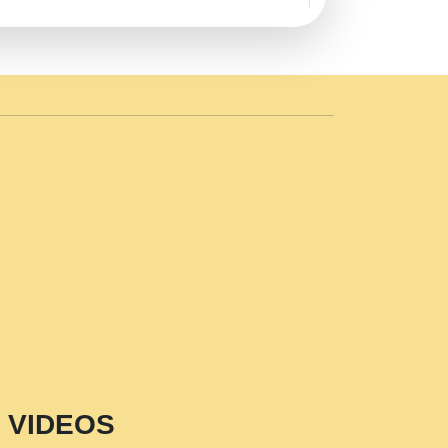
AVE by Rasik Pawan ji 20-11-19
 PRABHU KUTEER CHANNEL.mp3
n Sajaya Mata Vaishno Devi Aarti Mata
r Wadali Ji.mp3
NTH KALER NEW PUNAJBI
 FULL VIDEO HD.mp3
i Maharaj Pad - A Divine Bhajan by Shri
p3
est Devotional Song By Chitra
aksh (शर कषण कप कटकष- परम पजय गत मनष ज
VIDEOS
aawariya Latest Shyam Bhajan Ram Gopal