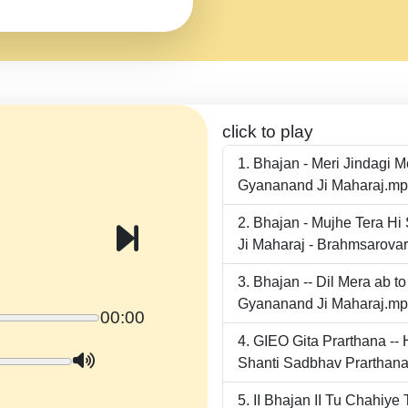
click to play
Bhajan - Meri Jindagi 
Gyananand Ji Maharaj.m
Bhajan - Mujhe Tera Hi
Ji Maharaj - Brahmsarova
Bhajan -- Dil Mera ab 
Gyananand Ji Maharaj.m
00:00
GIEO Gita Prarthana -
Shanti Sadbhav Prarthana
II Bhajan II Tu Chahiy