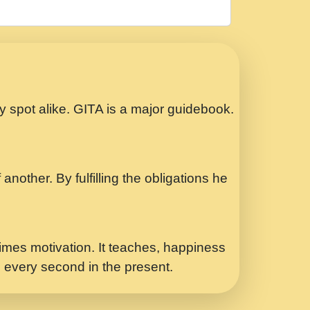
रठ हर क मनन न आय Shri ravinandan shastri
ता प्रेरणा -Swami Gyananand Ji Maharaj.mp3
Special Shyam Bhajan Ram Gopal Shastri
ry spot alike. GITA is a major guidebook.
ध.... Shri ravinandan shastri ji
another. By fulfilling the obligations he
 - भजन भाव - 2018 - Rishikesh - Swami
p3
र Yahi Hasraten Talab Hai Bhav Pravah
mes motivation. It teaches, happiness
d every second in the present.
Sadhvi Purnima Ji 7.9.2021 जवल नगर दलल