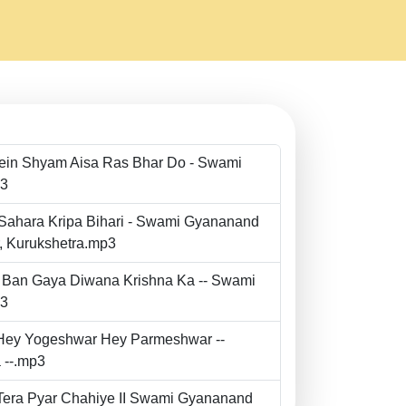
Mein Shyam Aisa Ras Bhar Do - Swami
p3
 Sahara Kripa Bihari - Swami Gyananand
r, Kurukshetra.mp3
to Ban Gaya Diwana Krishna Ka -- Swami
p3
- Hey Yogeshwar Hey Parmeshwar --
 --.mp3
e Tera Pyar Chahiye II Swami Gyananand