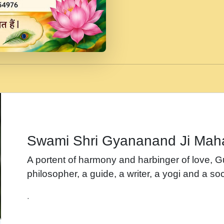
जब से गीता ज्ञान पाया मैं ब
Rasik.mp3
तन हल दल द सनव मड उतत
रख द!.mp3
तू कर प्रीतम से प्रीत, यूह
Gyananand Ji Maharaj.m
न म गवद गपल गद फर, पयर 
maharaj.mp3
Swami Shri Gyananand Ji Mah
नह भरस रह लडडल... अपन 
A portent of harmony and harbinger of love, 
बगड नसब कसन सवर तर बग
philosopher, a guide, a writer, a yogi and a soc
भजन - उठ नींद से अखियां 
.
भजन - चाहे राम हो, चाहे
Shyam Ho.mp3