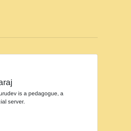
ड़ी मस्ती में हूँ । 2018 - Rishikesh - Ratan Ji
 सर रख क, नल रव त गल लग जव त सर उतत हथ
ीं दिन बीतते जाते हैं । 2018 - Rishikesh - Swami
p3
महन न रझद फर! shri ravinandan shastri ji
araj
खट करम क !!!! मह दद सहर चरण क .....mp3
Gurudev is a pedagogue, a
र Shri ravinandan shastri ji maharaj.mp3
ial server.
खोल ज़रा.mp3
 श्याम हो - Bhajan - Chahe Ram Ho Chahe