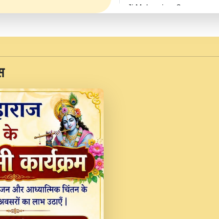
Ji Maharaj.mp3
JINU SATGURU AAP BUL
Sankirtan At VEER JI
Kina Sohna Tera Bhawa
स
Rani Bhajan By Lakhwinde
MERE MANN VICH KA
DEVOTIONAL SONG 2017
Na To Roop Hai Bindu J
Indresh Ji #BhaktiPath.m
Radha Rani Ki Kirpa B
Vichitra.mp3
Shri Krishan Kripakat
महरज ).mp3
Teri Bholi Si Surat S