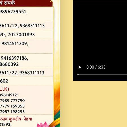
Shastri Ji Saawariya.mp3
Teri Chaukhat Pe.mp3
Teri Sharan Mein Aak
Sankirtan.mp3
अगर दन कशर ज मझ इतन द
#बसर.mp3
अब त आकर बह पकड ल वरन
SATGURU MUSIC !.mp3
ऐहन अखय च महन बस रखय 
कई पकड क मर हथ र मह व
दय!.mp3
कषण क दवन जरर सन - O K
New Bhajan 2020 #Ishwar