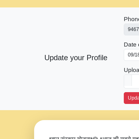
Phon
Date o
Update your Profile
Uploa
Upda