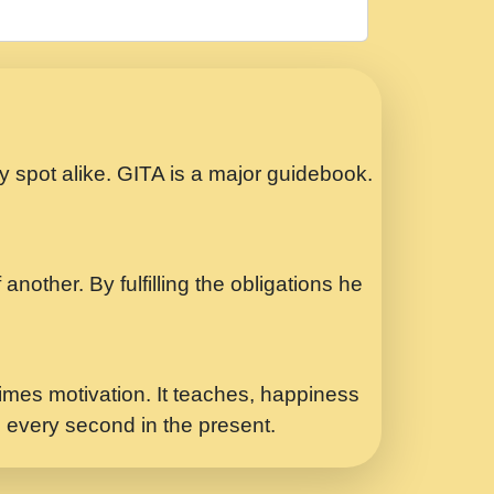
रठ हर क मनन न आय Shri ravinandan shastri
ता प्रेरणा -Swami Gyananand Ji Maharaj.mp3
Special Shyam Bhajan Ram Gopal Shastri
ry spot alike. GITA is a major guidebook.
ध.... Shri ravinandan shastri ji
another. By fulfilling the obligations he
 - भजन भाव - 2018 - Rishikesh - Swami
p3
र Yahi Hasraten Talab Hai Bhav Pravah
mes motivation. It teaches, happiness
d every second in the present.
Sadhvi Purnima Ji 7.9.2021 जवल नगर दलल