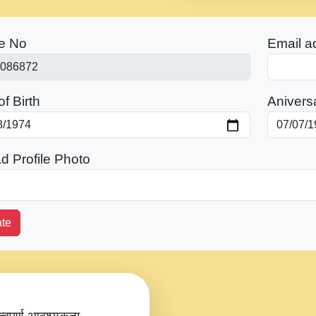
e No
Email a
f Birth
Anivers
d Profile Photo
te