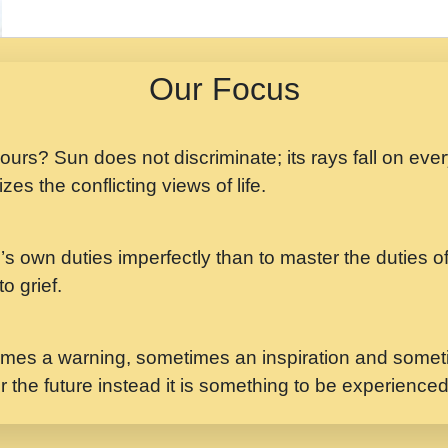
मझ अपन जवन बनन न आय, 
ji maharaj.mp3
Our Focus
मन अशांत मंत्र जाप - गी
मन बध लय परम वल कगन 
Ji Saawariya.mp3
 yours? Sun does not discriminate; its rays fall on eve
zes the conflicting views of life.
मर गनय न अपरध लडडल शर र
maharaj.mp3
’s own duties imperfectly than to master the duties of 
मेरे मन हरी का ध्यान लगा
Gyananand Ji Maharaj.m
o grief.
यह हसरत तलब ह नकज कम
#bhajan.mp3
mes a warning, sometimes an inspiration and someti
r the future instead it is something to be experience
लडल ज बल ल क ज न लग 
#बसर.mp3