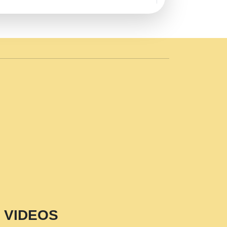
AVE by Rasik Pawan ji 20-11-19
 PRABHU KUTEER CHANNEL.mp3
n Sajaya Mata Vaishno Devi Aarti Mata
r Wadali Ji.mp3
NTH KALER NEW PUNAJBI
 FULL VIDEO HD.mp3
i Maharaj Pad - A Divine Bhajan by Shri
p3
est Devotional Song By Chitra
aksh (शर कषण कप कटकष- परम पजय गत मनष ज
VIDEOS
aawariya Latest Shyam Bhajan Ram Gopal