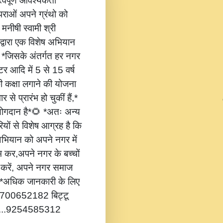
वपूर्ण आवश्यकता
ंपराओं अपने ग्रंथो को
 मनीषी स्वामी श्री
 द्वारा एक विशेष अभियान
,* *जिसके अंतर्गत हर नगर
टर आदि में 5 से 15 वर्ष
की कक्षा लगाने की योजना
 से प्रारंभ हो चुकीं हैं,*
 योगदान है*🌻 *अतः अन्य
यों से विशेष आग्रह है कि
भियान को अपने नगर में
ंभ कर,अपने नगर के बच्चों
ोग करें, अपने नगर समाज
*🔔 *अधिक जानकारी के लिए
...8700652182 बिट्टू
.....9254585312