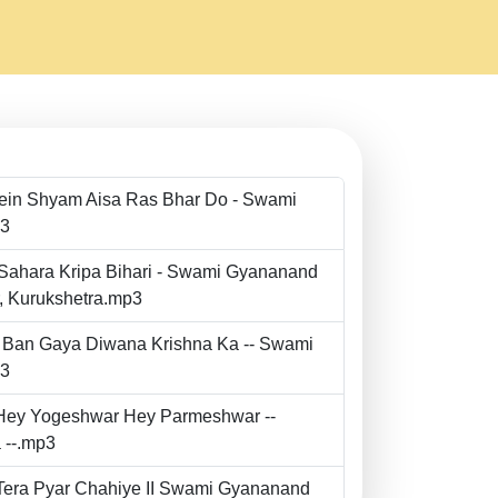
Mein Shyam Aisa Ras Bhar Do - Swami
p3
 Sahara Kripa Bihari - Swami Gyananand
r, Kurukshetra.mp3
to Ban Gaya Diwana Krishna Ka -- Swami
p3
- Hey Yogeshwar Hey Parmeshwar --
 --.mp3
e Tera Pyar Chahiye II Swami Gyananand