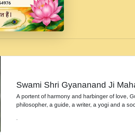
जब से गीता ज्ञान पाया मैं ब
Rasik.mp3
तन हल दल द सनव मड उतत
रख द!.mp3
तू कर प्रीतम से प्रीत, यूह
Gyananand Ji Maharaj.m
न म गवद गपल गद फर, पयर 
maharaj.mp3
Swami Shri Gyananand Ji Mah
नह भरस रह लडडल... अपन 
A portent of harmony and harbinger of love, 
बगड नसब कसन सवर तर बग
philosopher, a guide, a writer, a yogi and a soc
भजन - उठ नींद से अखियां 
.
भजन - चाहे राम हो, चाहे
Shyam Ho.mp3