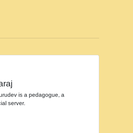
ड़ी मस्ती में हूँ । 2018 - Rishikesh - Ratan Ji
 सर रख क, नल रव त गल लग जव त सर उतत हथ
ीं दिन बीतते जाते हैं । 2018 - Rishikesh - Swami
p3
महन न रझद फर! shri ravinandan shastri ji
araj
खट करम क !!!! मह दद सहर चरण क .....mp3
Gurudev is a pedagogue, a
र Shri ravinandan shastri ji maharaj.mp3
ial server.
खोल ज़रा.mp3
 श्याम हो - Bhajan - Chahe Ram Ho Chahe