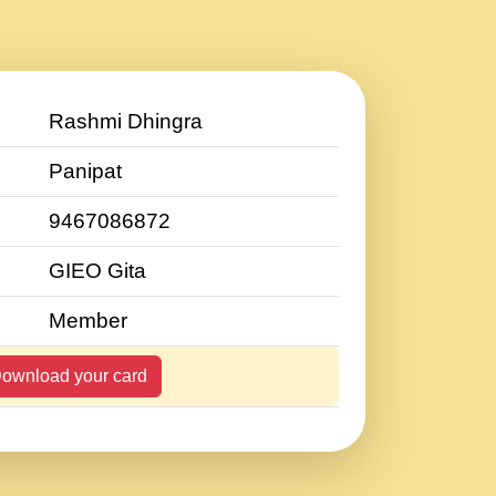
Rashmi Dhingra
Panipat
9467086872
GIEO Gita
Member
ownload your card