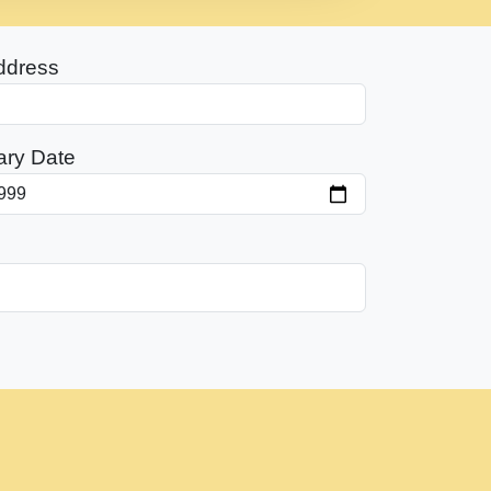
ddress
ary Date