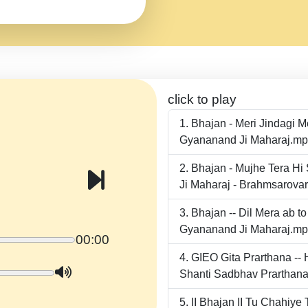
click to play
Bhajan - Meri Jindagi 
Gyananand Ji Maharaj.m
Bhajan - Mujhe Tera Hi
Ji Maharaj - Brahmsarova
Bhajan -- Dil Mera ab 
Gyananand Ji Maharaj.m
00:00
GIEO Gita Prarthana -
Shanti Sadbhav Prarthana
II Bhajan II Tu Chahiy