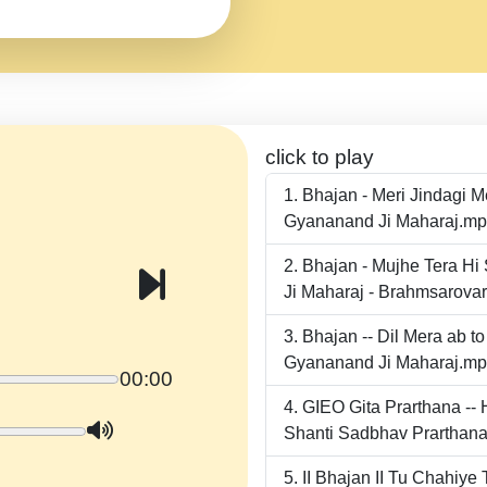
click to play
Bhajan - Meri Jindagi 
Gyananand Ji Maharaj.m
Bhajan - Mujhe Tera Hi
Ji Maharaj - Brahmsarova
Bhajan -- Dil Mera ab 
Gyananand Ji Maharaj.m
00:00
GIEO Gita Prarthana -
Shanti Sadbhav Prarthana
II Bhajan II Tu Chahiy