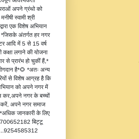
वपूर्ण आवश्यकता
ंपराओं अपने ग्रंथो को
 मनीषी स्वामी श्री
 द्वारा एक विशेष अभियान
,* *जिसके अंतर्गत हर नगर
टर आदि में 5 से 15 वर्ष
की कक्षा लगाने की योजना
 से प्रारंभ हो चुकीं हैं,*
 योगदान है*🌻 *अतः अन्य
यों से विशेष आग्रह है कि
भियान को अपने नगर में
ंभ कर,अपने नगर के बच्चों
ोग करें, अपने नगर समाज
*🔔 *अधिक जानकारी के लिए
...8700652182 बिट्टू
.....9254585312