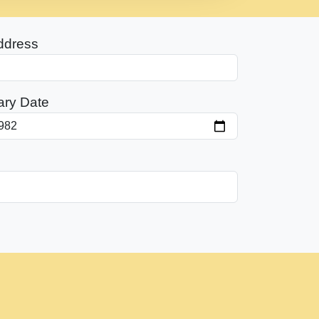
ddress
ary Date