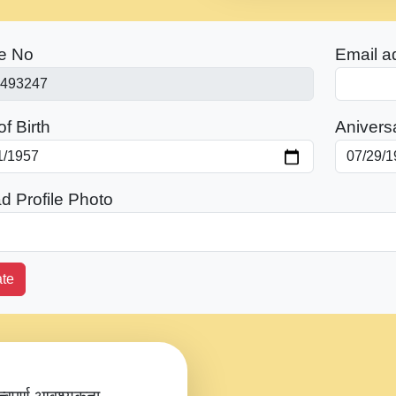
e No
Email a
f Birth
Anivers
d Profile Photo
te