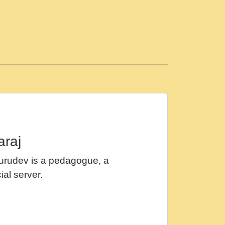
ड़ी मस्ती में हूँ । 2018 - Rishikesh - Ratan Ji
 सर रख क, नल रव त गल लग जव त सर उतत हथ
ीं दिन बीतते जाते हैं । 2018 - Rishikesh - Swami
p3
महन न रझद फर! shri ravinandan shastri ji
araj
खट करम क !!!! मह दद सहर चरण क .....mp3
Gurudev is a pedagogue, a
र Shri ravinandan shastri ji maharaj.mp3
ial server.
खोल ज़रा.mp3
 श्याम हो - Bhajan - Chahe Ram Ho Chahe