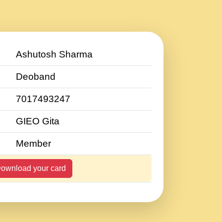
Ashutosh Sharma
Deoband
7017493247
GIEO Gita
Member
ownload your card