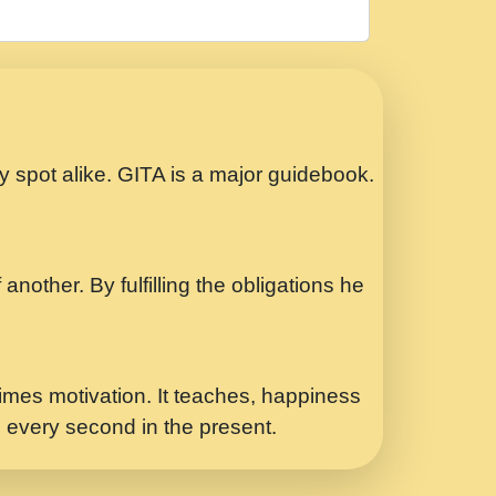
रठ हर क मनन न आय Shri ravinandan shastri
ता प्रेरणा -Swami Gyananand Ji Maharaj.mp3
Special Shyam Bhajan Ram Gopal Shastri
ry spot alike. GITA is a major guidebook.
ध.... Shri ravinandan shastri ji
another. By fulfilling the obligations he
 - भजन भाव - 2018 - Rishikesh - Swami
p3
र Yahi Hasraten Talab Hai Bhav Pravah
mes motivation. It teaches, happiness
d every second in the present.
Sadhvi Purnima Ji 7.9.2021 जवल नगर दलल