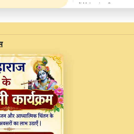
Ji Maharaj.mp3
JINU SATGURU AAP BUL
Sankirtan At VEER JI
Kina Sohna Tera Bhawa
स
Rani Bhajan By Lakhwinde
MERE MANN VICH KA
DEVOTIONAL SONG 2017
Na To Roop Hai Bindu J
Indresh Ji #BhaktiPath.m
Radha Rani Ki Kirpa B
Vichitra.mp3
Shri Krishan Kripakat
महरज ).mp3
Teri Bholi Si Surat S