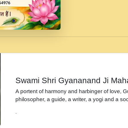
जब से गीता ज्ञान पाया मैं ब
Rasik.mp3
तन हल दल द सनव मड उतत
रख द!.mp3
तू कर प्रीतम से प्रीत, यूह
Gyananand Ji Maharaj.m
न म गवद गपल गद फर, पयर 
maharaj.mp3
Swami Shri Gyananand Ji Mah
नह भरस रह लडडल... अपन 
A portent of harmony and harbinger of love, 
बगड नसब कसन सवर तर बग
philosopher, a guide, a writer, a yogi and a soc
भजन - उठ नींद से अखियां 
.
भजन - चाहे राम हो, चाहे
Shyam Ho.mp3