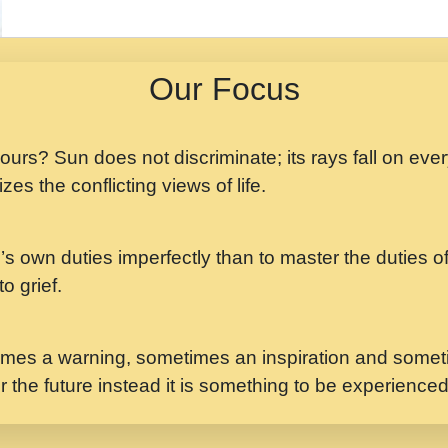
मझ अपन जवन बनन न आय, 
ji maharaj.mp3
Our Focus
मन अशांत मंत्र जाप - गी
मन बध लय परम वल कगन 
Ji Saawariya.mp3
 yours? Sun does not discriminate; its rays fall on eve
zes the conflicting views of life.
मर गनय न अपरध लडडल शर र
maharaj.mp3
’s own duties imperfectly than to master the duties of 
मेरे मन हरी का ध्यान लगा
Gyananand Ji Maharaj.m
o grief.
यह हसरत तलब ह नकज कम
#bhajan.mp3
mes a warning, sometimes an inspiration and someti
r the future instead it is something to be experience
लडल ज बल ल क ज न लग 
#बसर.mp3