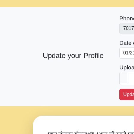
Phon
Date o
Update your Profile
Uploa
Upda