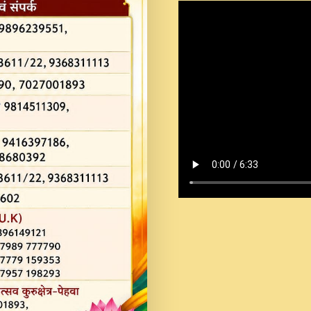
Shastri Ji Saawariya.mp3
Teri Chaukhat Pe.mp3
Teri Sharan Mein Aak
Sankirtan.mp3
अगर दन कशर ज मझ इतन द
#बसर.mp3
अब त आकर बह पकड ल वरन
SATGURU MUSIC !.mp3
ऐहन अखय च महन बस रखय 
कई पकड क मर हथ र मह व
दय!.mp3
कषण क दवन जरर सन - O K
New Bhajan 2020 #Ishwar