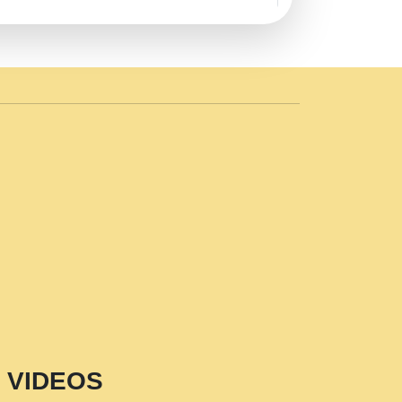
AVE by Rasik Pawan ji 20-11-19
 PRABHU KUTEER CHANNEL.mp3
n Sajaya Mata Vaishno Devi Aarti Mata
r Wadali Ji.mp3
NTH KALER NEW PUNAJBI
 FULL VIDEO HD.mp3
i Maharaj Pad - A Divine Bhajan by Shri
p3
est Devotional Song By Chitra
aksh (शर कषण कप कटकष- परम पजय गत मनष ज
VIDEOS
aawariya Latest Shyam Bhajan Ram Gopal