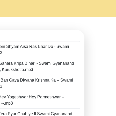
Mein Shyam Aisa Ras Bhar Do - Swami
p3
 Sahara Kripa Bihari - Swami Gyananand
r, Kurukshetra.mp3
to Ban Gaya Diwana Krishna Ka -- Swami
p3
- Hey Yogeshwar Hey Parmeshwar --
 --.mp3
e Tera Pyar Chahiye II Swami Gyananand