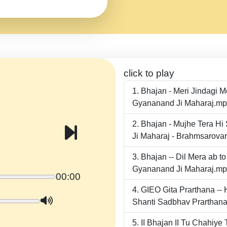
click to play
Bhajan - Meri Jindagi 
Gyananand Ji Maharaj.m
Bhajan - Mujhe Tera Hi
Ji Maharaj - Brahmsarova
Bhajan -- Dil Mera ab 
Gyananand Ji Maharaj.m
00:00
GIEO Gita Prarthana -
Shanti Sadbhav Prarthana
II Bhajan II Tu Chahiy