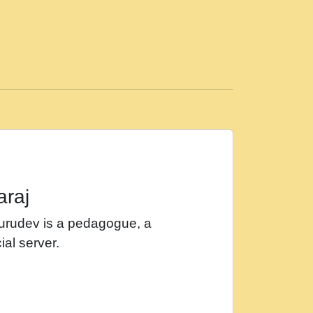
ड़ी मस्ती में हूँ । 2018 - Rishikesh - Ratan Ji
 सर रख क, नल रव त गल लग जव त सर उतत हथ
ीं दिन बीतते जाते हैं । 2018 - Rishikesh - Swami
p3
महन न रझद फर! shri ravinandan shastri ji
araj
खट करम क !!!! मह दद सहर चरण क .....mp3
Gurudev is a pedagogue, a
र Shri ravinandan shastri ji maharaj.mp3
ial server.
खोल ज़रा.mp3
 श्याम हो - Bhajan - Chahe Ram Ho Chahe