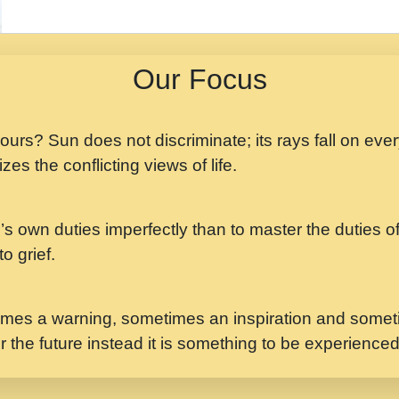
मझ अपन जवन बनन न आय, 
ji maharaj.mp3
Our Focus
मन अशांत मंत्र जाप - गी
मन बध लय परम वल कगन 
Ji Saawariya.mp3
 yours? Sun does not discriminate; its rays fall on eve
zes the conflicting views of life.
मर गनय न अपरध लडडल शर र
maharaj.mp3
’s own duties imperfectly than to master the duties of 
मेरे मन हरी का ध्यान लगा
Gyananand Ji Maharaj.m
o grief.
यह हसरत तलब ह नकज कम
#bhajan.mp3
mes a warning, sometimes an inspiration and someti
r the future instead it is something to be experience
लडल ज बल ल क ज न लग 
#बसर.mp3