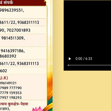
Shastri Ji Saawariya.mp3
Teri Chaukhat Pe.mp3
Teri Sharan Mein Aak
Sankirtan.mp3
अगर दन कशर ज मझ इतन द
#बसर.mp3
अब त आकर बह पकड ल वरन
SATGURU MUSIC !.mp3
ऐहन अखय च महन बस रखय 
कई पकड क मर हथ र मह व
दय!.mp3
कषण क दवन जरर सन - O K
New Bhajan 2020 #Ishwar