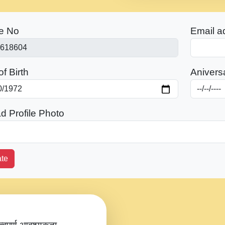
e No
Email a
f Birth
Anivers
d Profile Photo
te