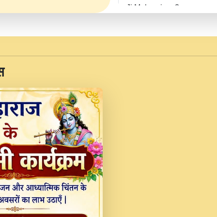
Ji Maharaj.mp3
JINU SATGURU AAP BUL
Sankirtan At VEER JI
Kina Sohna Tera Bhawa
स
Rani Bhajan By Lakhwinde
MERE MANN VICH KA
DEVOTIONAL SONG 2017
Na To Roop Hai Bindu J
Indresh Ji #BhaktiPath.m
Radha Rani Ki Kirpa B
Vichitra.mp3
Shri Krishan Kripakat
महरज ).mp3
Teri Bholi Si Surat S