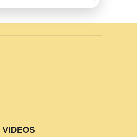
AVE by Rasik Pawan ji 20-11-19
 PRABHU KUTEER CHANNEL.mp3
n Sajaya Mata Vaishno Devi Aarti Mata
r Wadali Ji.mp3
NTH KALER NEW PUNAJBI
 FULL VIDEO HD.mp3
i Maharaj Pad - A Divine Bhajan by Shri
p3
est Devotional Song By Chitra
aksh (शर कषण कप कटकष- परम पजय गत मनष ज
VIDEOS
aawariya Latest Shyam Bhajan Ram Gopal