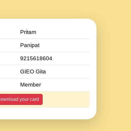
Pritam
Panipat
9215618604
GIEO Gita
Member
ownload your card