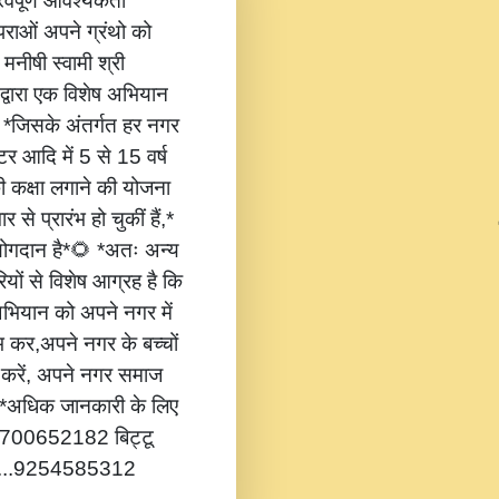
वपूर्ण आवश्यकता
ंपराओं अपने ग्रंथो को
 मनीषी स्वामी श्री
 द्वारा एक विशेष अभियान
,* *जिसके अंतर्गत हर नगर
टर आदि में 5 से 15 वर्ष
की कक्षा लगाने की योजना
 से प्रारंभ हो चुकीं हैं,*
 योगदान है*🌻 *अतः अन्य
यों से विशेष आग्रह है कि
भियान को अपने नगर में
ंभ कर,अपने नगर के बच्चों
ोग करें, अपने नगर समाज
*🔔 *अधिक जानकारी के लिए
...8700652182 बिट्टू
.....9254585312