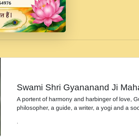
जब से गीता ज्ञान पाया मैं ब
Rasik.mp3
तन हल दल द सनव मड उतत
रख द!.mp3
तू कर प्रीतम से प्रीत, यूह
Gyananand Ji Maharaj.m
न म गवद गपल गद फर, पयर 
maharaj.mp3
Swami Shri Gyananand Ji Mah
नह भरस रह लडडल... अपन 
A portent of harmony and harbinger of love, 
बगड नसब कसन सवर तर बग
philosopher, a guide, a writer, a yogi and a soc
भजन - उठ नींद से अखियां 
.
भजन - चाहे राम हो, चाहे
Shyam Ho.mp3