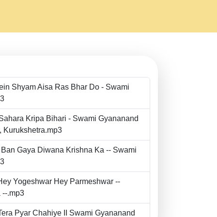
Mein Shyam Aisa Ras Bhar Do - Swami
p3
 Sahara Kripa Bihari - Swami Gyananand
r, Kurukshetra.mp3
to Ban Gaya Diwana Krishna Ka -- Swami
p3
- Hey Yogeshwar Hey Parmeshwar --
 --.mp3
e Tera Pyar Chahiye II Swami Gyananand