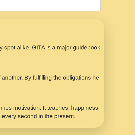
रठ हर क मनन न आय Shri ravinandan shastri
ता प्रेरणा -Swami Gyananand Ji Maharaj.mp3
Special Shyam Bhajan Ram Gopal Shastri
ry spot alike. GITA is a major guidebook.
ध.... Shri ravinandan shastri ji
another. By fulfilling the obligations he
 - भजन भाव - 2018 - Rishikesh - Swami
p3
र Yahi Hasraten Talab Hai Bhav Pravah
mes motivation. It teaches, happiness
d every second in the present.
Sadhvi Purnima Ji 7.9.2021 जवल नगर दलल