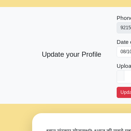
Phon
Date o
Update your Profile
Uploa
Upda