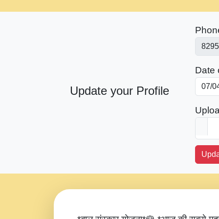
Phon
Date o
Update your Profile
Uploa
Upda