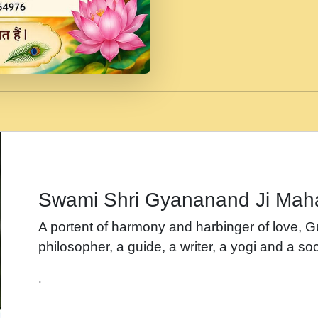
जब से गीता ज्ञान पाया मैं ब
Rasik.mp3
तन हल दल द सनव मड उतत
रख द!.mp3
तू कर प्रीतम से प्रीत, यूह
Gyananand Ji Maharaj.m
न म गवद गपल गद फर, पयर 
maharaj.mp3
Swami Shri Gyananand Ji Mah
नह भरस रह लडडल... अपन 
A portent of harmony and harbinger of love, 
बगड नसब कसन सवर तर बग
philosopher, a guide, a writer, a yogi and a soc
भजन - उठ नींद से अखियां 
.
भजन - चाहे राम हो, चाहे
Shyam Ho.mp3