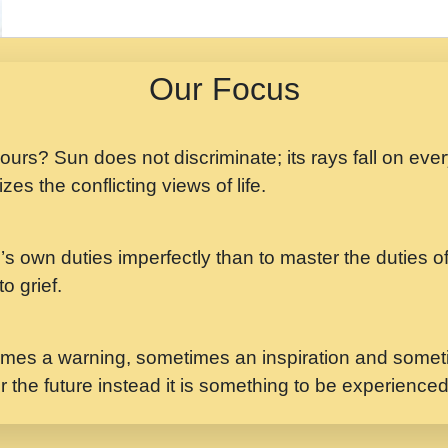
मझ अपन जवन बनन न आय, 
ji maharaj.mp3
Our Focus
मन अशांत मंत्र जाप - गी
मन बध लय परम वल कगन 
Ji Saawariya.mp3
 yours? Sun does not discriminate; its rays fall on eve
zes the conflicting views of life.
मर गनय न अपरध लडडल शर र
maharaj.mp3
’s own duties imperfectly than to master the duties of 
मेरे मन हरी का ध्यान लगा
Gyananand Ji Maharaj.m
o grief.
यह हसरत तलब ह नकज कम
#bhajan.mp3
mes a warning, sometimes an inspiration and someti
r the future instead it is something to be experience
लडल ज बल ल क ज न लग 
#बसर.mp3