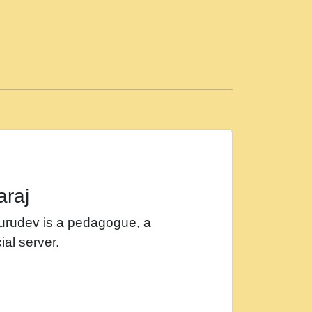
ड़ी मस्ती में हूँ । 2018 - Rishikesh - Ratan Ji
 सर रख क, नल रव त गल लग जव त सर उतत हथ
ीं दिन बीतते जाते हैं । 2018 - Rishikesh - Swami
p3
महन न रझद फर! shri ravinandan shastri ji
araj
खट करम क !!!! मह दद सहर चरण क .....mp3
Gurudev is a pedagogue, a
र Shri ravinandan shastri ji maharaj.mp3
ial server.
खोल ज़रा.mp3
 श्याम हो - Bhajan - Chahe Ram Ho Chahe