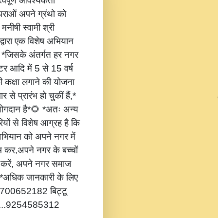
वपूर्ण आवश्यकता
ंपराओं अपने ग्रंथो को
 मनीषी स्वामी श्री
 द्वारा एक विशेष अभियान
,* *जिसके अंतर्गत हर नगर
टर आदि में 5 से 15 वर्ष
की कक्षा लगाने की योजना
 से प्रारंभ हो चुकीं हैं,*
 योगदान है*🌻 *अतः अन्य
यों से विशेष आग्रह है कि
भियान को अपने नगर में
ंभ कर,अपने नगर के बच्चों
ोग करें, अपने नगर समाज
*🔔 *अधिक जानकारी के लिए
...8700652182 बिट्टू
.....9254585312