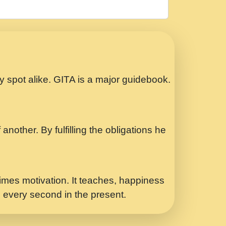
रठ हर क मनन न आय Shri ravinandan shastri
ता प्रेरणा -Swami Gyananand Ji Maharaj.mp3
Special Shyam Bhajan Ram Gopal Shastri
ry spot alike. GITA is a major guidebook.
ध.... Shri ravinandan shastri ji
another. By fulfilling the obligations he
 - भजन भाव - 2018 - Rishikesh - Swami
p3
र Yahi Hasraten Talab Hai Bhav Pravah
mes motivation. It teaches, happiness
d every second in the present.
Sadhvi Purnima Ji 7.9.2021 जवल नगर दलल