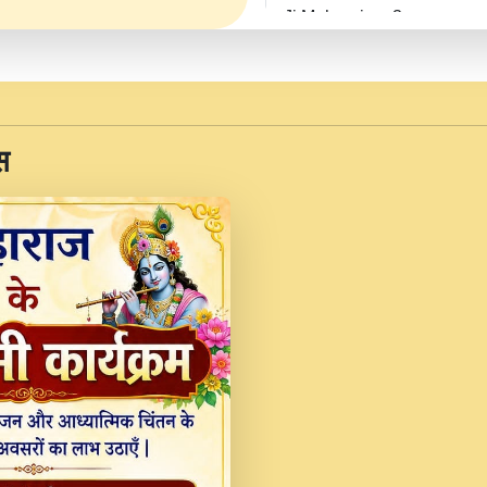
Ji Maharaj.mp3
JINU SATGURU AAP BUL
Sankirtan At VEER JI
Kina Sohna Tera Bhawa
स
Rani Bhajan By Lakhwinde
MERE MANN VICH KA
DEVOTIONAL SONG 2017
Na To Roop Hai Bindu J
Indresh Ji #BhaktiPath.m
Radha Rani Ki Kirpa B
Vichitra.mp3
Shri Krishan Kripakat
महरज ).mp3
Teri Bholi Si Surat S