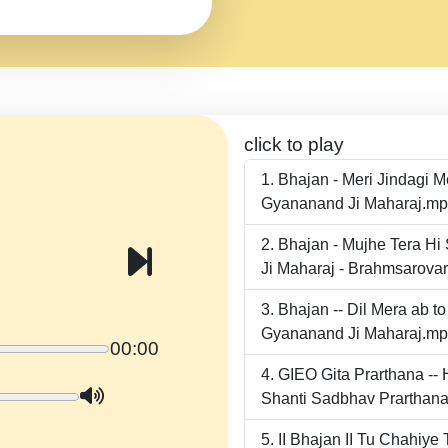
click to play
Bhajan - Meri Jindagi 
Gyananand Ji Maharaj.m
Bhajan - Mujhe Tera Hi
Ji Maharaj - Brahmsarova
Bhajan -- Dil Mera ab 
Gyananand Ji Maharaj.m
00:00
GIEO Gita Prarthana -
Shanti Sadbhav Prarthana
II Bhajan II Tu Chahiy