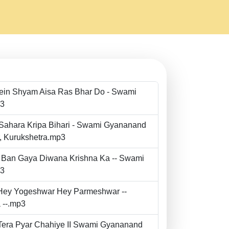
Mein Shyam Aisa Ras Bhar Do - Swami
p3
 Sahara Kripa Bihari - Swami Gyananand
r, Kurukshetra.mp3
to Ban Gaya Diwana Krishna Ka -- Swami
p3
- Hey Yogeshwar Hey Parmeshwar --
 --.mp3
e Tera Pyar Chahiye II Swami Gyananand