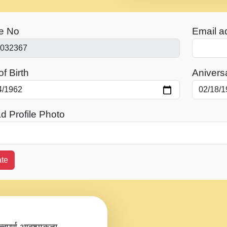
e No
Email a
f Birth
Anivers
d Profile Photo
te