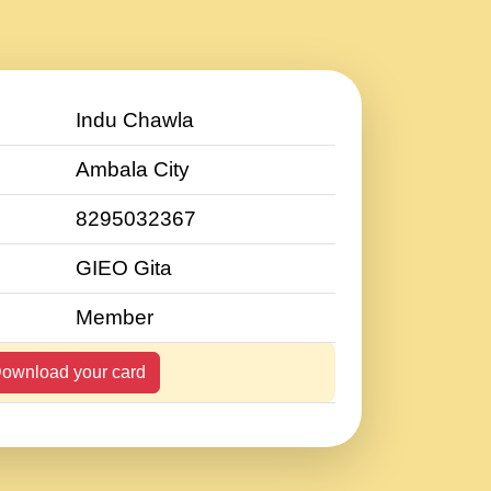
Indu Chawla
Ambala City
8295032367
GIEO Gita
Member
ownload your card