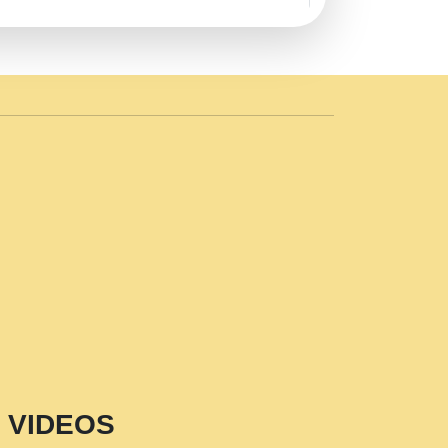
AVE by Rasik Pawan ji 20-11-19
 PRABHU KUTEER CHANNEL.mp3
n Sajaya Mata Vaishno Devi Aarti Mata
r Wadali Ji.mp3
NTH KALER NEW PUNAJBI
 FULL VIDEO HD.mp3
i Maharaj Pad - A Divine Bhajan by Shri
p3
est Devotional Song By Chitra
aksh (शर कषण कप कटकष- परम पजय गत मनष ज
VIDEOS
aawariya Latest Shyam Bhajan Ram Gopal