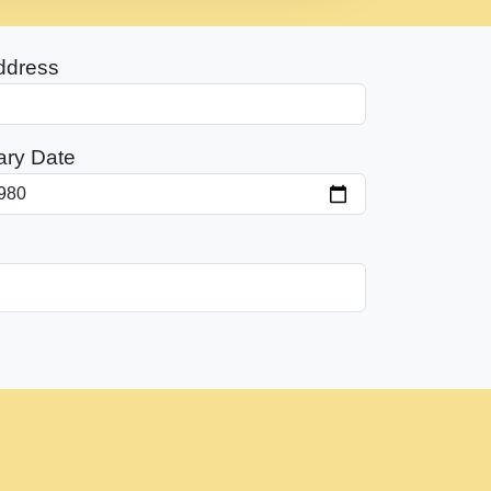
ddress
ary Date