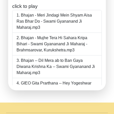
click to play
Bhajan - Meri Jindagi Mein Shyam Aisa
Ras Bhar Do - Swami Gyananand Ji
Maharaj.mp3
Bhajan - Mujhe Tera Hi Sahara Kripa
Bihari - Swami Gyananand Ji Maharaj -
Brahmsarovar, Kurukshetra.mp3
Bhajan -- Dil Mera ab to Ban Gaya
Diwana Krishna Ka -- Swami Gyananand Ji
Maharaj.mp3
GIEO Gita Prarthana -- Hey Yogeshwar
Hey Parmeshwar -- Shanti Sadbhav
Prarthana --.mp3
II Bhajan II Tu Chahiye Tera Pyar Chahiye
II Swami Gyananand Ji Maharaj.mp3