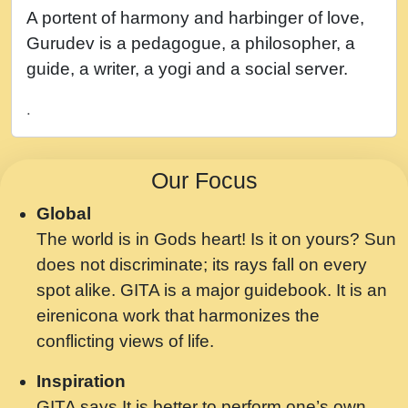
नह भरस रह लडडल... अपन खट करम क !!!! मह दद
A portent of harmony and harbinger of love,
सहर चरण क .....mp3
Gurudev is a pedagogue, a philosopher, a
बगड नसब कसन सवर तर बगर Shri ravinandan
guide, a writer, a yogi and a social server.
shastri ji maharaj.mp3
.
भजन - उठ नींद से अखियां खोल ज़रा.mp3
भजन - चाहे राम हो, चाहे श्याम हो - Bhajan -
Our Focus
Chahe Ram Ho Chahe Shyam Ho.mp3
Global
मझ अपन जवन बनन न आय, रठ हर क मनन न आय
The world is in Gods heart! Is it on yours? Sun
Shri ravinandan shastri ji maharaj.mp3
does not discriminate; its rays fall on every
मन अशांत मंत्र जाप - गीता प्रेरणा -Swami
spot alike. GITA is a major guidebook. It is an
Gyananand Ji Maharaj.mp3
eirenicona work that harmonizes the
मन बध लय परम वल कगन Special Shyam
conflicting views of life.
Bhajan Ram Gopal Shastri Ji
Inspiration
Saawariya.mp3
GITA says It is better to perform one’s own