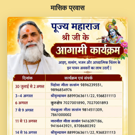
​मासिक प्रवास
JINU SATGURU AAP BULAVE by Rasik
Pawan ji 20-11-19 Sankirtan At VEER JI
PRABHU KUTEER CHANNEL.mp3
Kina Sohna Tera Bhawan Sajaya Mata
Vaishno Devi Aarti Mata Rani Bhajan By
Lakhwinder Wadali Ji.mp3
MERE MANN VICH KANTH KALER
NEW PUNAJBI DEVOTIONAL SONG 2017
FULL VIDEO HD.mp3
Na To Roop Hai Bindu Ji Maharaj Pad - A
Divine Bhajan by Shri Indresh Ji
#BhaktiPath.mp3
Radha Rani Ki Kirpa Best Devotional
Song By Chitra Vichitra.mp3