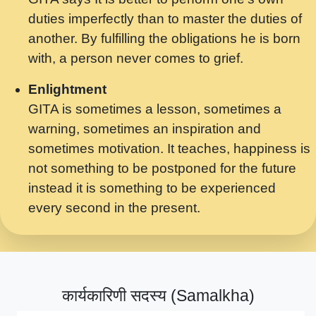
मर गनय न अपरध लडडल शर रध.... Shri
duties imperfectly than to master the duties of
ravinandan shastri ji maharaj.mp3
another. By fulfilling the obligations he is born
मेरे मन हरी का ध्यान लगा - भजन भाव - 2018 -
with, a person never comes to grief.
Rishikesh - Swami Gyananand Ji
Maharaj.mp3
Enlightment
GITA is sometimes a lesson, sometimes a
यह हसरत तलब ह नकज कमर Yahi Hasraten
warning, sometimes an inspiration and
Talab Hai Bhav Pravah #bhajan.mp3
sometimes motivation. It teaches, happiness is
लडल ज बल ल क ज न लग Sadhvi Purnima Ji
not something to be postponed for the future
7.9.2021 जवल नगर दलल #बसर.mp3
instead it is something to be experienced
every second in the present.
सख भ मझ पयर ह दख भ मझ पयर ह!छड म कस दत
दन ह तमहर ह!.mp3
सपरहट भजन 2021 - तर अखय ह जद भर बहर ज म
कब स खड 1.1.2021 !! दलल #बसर.mp3
कार्यकारिणी सदस्य (Samalkha)
सपरहट शयम भजन - जय जय शयम जय जय शयम
जय जय शर वनदवन धम !! Jai Jai Shyama !! बज