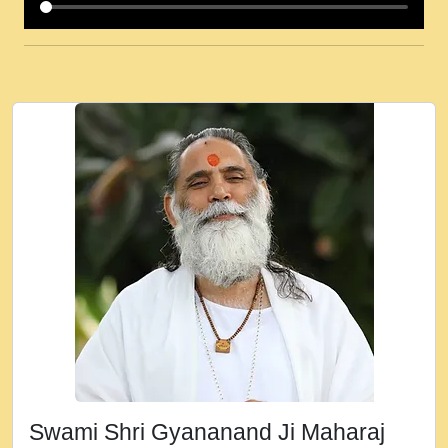
कई पकड क मर हथ र मह वदवन पहच दय! मह जन
उनक पस र मह वदवन पहच दय!.mp3
कषण क दवन जरर सन - O Kanha Abto Murli
Ki - Krishna Bhajan - New Bhajan 2020
#Ishwar Bhakti.mp3
जब से गीता ज्ञान पाया मैं बड़ी मस्ती में हूँ । 2018 -
Rishikesh - Ratan Ji Rasik.mp3
तन हल दल द सनव मड उतत सर रख क, नल रव त
गल लग जव त सर उतत हथ रख द!.mp3
तू कर प्रीतम से प्रीत, यूहीं दिन बीतते जाते हैं ।
2018 - Rishikesh - Swami Gyananand Ji
Maharaj.mp3
न म गवद गपल गद फर, पयर महन न रझद फर! shri
ravinandan shastri ji maharaj.mp3
Swami Shri Gyananand Ji Maharaj