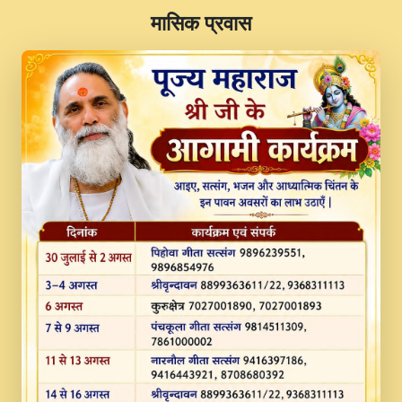
​मासिक प्रवास
JINU SATGURU AAP BULAVE by Rasik
Pawan ji 20-11-19 Sankirtan At VEER JI
PRABHU KUTEER CHANNEL.mp3
Kina Sohna Tera Bhawan Sajaya Mata
Vaishno Devi Aarti Mata Rani Bhajan By
Lakhwinder Wadali Ji.mp3
MERE MANN VICH KANTH KALER
NEW PUNAJBI DEVOTIONAL SONG 2017
FULL VIDEO HD.mp3
Na To Roop Hai Bindu Ji Maharaj Pad - A
Divine Bhajan by Shri Indresh Ji
#BhaktiPath.mp3
Radha Rani Ki Kirpa Best Devotional
Song By Chitra Vichitra.mp3