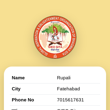
Name
Rupali
City
Fatehabad
Phone No
7015617631