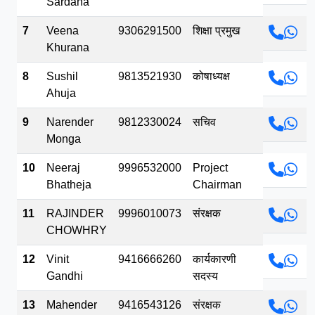
Sardana
7
Veena
9306291500
शिक्षा प्रमुख
Khurana
8
Sushil
9813521930
कोषाध्यक्ष
Ahuja
9
Narender
9812330024
सचिव
Monga
10
Neeraj
9996532000
Project
Bhatheja
Chairman
11
RAJINDER
9996010073
संरक्षक
CHOWHRY
12
Vinit
9416666260
कार्यकारणी
Gandhi
सदस्य
13
Mahender
9416543126
संरक्षक