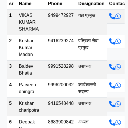
sr
Name
Phone
Designation
Contact
भव.mp3
1
VIKAS
9499472927
यज्ञ प्रमुख
KUMAR
SHARMA
2
Krishan
9416239274
पत्रिका सेवा
Kumar
प्रमुख
Madan
3
Baldev
9991528298
उपाध्यक्ष
Bhatia
4
Parveen
9996200032
कार्यकारणी
dhingra
सदस्य
5
Krishan
9416548448
उपाध्यक्ष
charipotra
6
Deepak
8683909842
अध्यक्ष