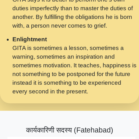
मर गनय न अपरध लडडल शर रध.... Shri
duties imperfectly than to master the duties of
ravinandan shastri ji maharaj.mp3
another. By fulfilling the obligations he is born
मेरे मन हरी का ध्यान लगा - भजन भाव - 2018 -
with, a person never comes to grief.
Rishikesh - Swami Gyananand Ji
Maharaj.mp3
Enlightment
GITA is sometimes a lesson, sometimes a
यह हसरत तलब ह नकज कमर Yahi Hasraten
warning, sometimes an inspiration and
Talab Hai Bhav Pravah #bhajan.mp3
sometimes motivation. It teaches, happiness is
लडल ज बल ल क ज न लग Sadhvi Purnima Ji
not something to be postponed for the future
7.9.2021 जवल नगर दलल #बसर.mp3
instead it is something to be experienced
every second in the present.
सख भ मझ पयर ह दख भ मझ पयर ह!छड म कस दत
दन ह तमहर ह!.mp3
सपरहट भजन 2021 - तर अखय ह जद भर बहर ज म
कब स खड 1.1.2021 !! दलल #बसर.mp3
कार्यकारिणी सदस्य (Fatehabad)
सपरहट शयम भजन - जय जय शयम जय जय शयम
जय जय शर वनदवन धम !! Jai Jai Shyama !! बज