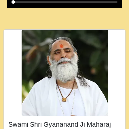
कई पकड क मर हथ र मह वदवन पहच दय! मह जन
उनक पस र मह वदवन पहच दय!.mp3
कषण क दवन जरर सन - O Kanha Abto Murli
Ki - Krishna Bhajan - New Bhajan 2020
#Ishwar Bhakti.mp3
जब से गीता ज्ञान पाया मैं बड़ी मस्ती में हूँ । 2018 -
Rishikesh - Ratan Ji Rasik.mp3
तन हल दल द सनव मड उतत सर रख क, नल रव त
गल लग जव त सर उतत हथ रख द!.mp3
तू कर प्रीतम से प्रीत, यूहीं दिन बीतते जाते हैं ।
2018 - Rishikesh - Swami Gyananand Ji
Maharaj.mp3
न म गवद गपल गद फर, पयर महन न रझद फर! shri
ravinandan shastri ji maharaj.mp3
Swami Shri Gyananand Ji Maharaj