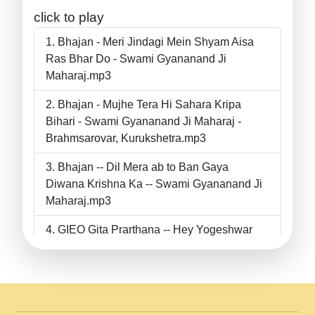
click to play
Bhajan - Meri Jindagi Mein Shyam Aisa
Ras Bhar Do - Swami Gyananand Ji
Maharaj.mp3
Bhajan - Mujhe Tera Hi Sahara Kripa
Bihari - Swami Gyananand Ji Maharaj -
Brahmsarovar, Kurukshetra.mp3
Bhajan -- Dil Mera ab to Ban Gaya
Diwana Krishna Ka -- Swami Gyananand Ji
Maharaj.mp3
GIEO Gita Prarthana -- Hey Yogeshwar
Hey Parmeshwar -- Shanti Sadbhav
Prarthana --.mp3
II Bhajan II Tu Chahiye Tera Pyar Chahiye
II Swami Gyananand Ji Maharaj.mp3