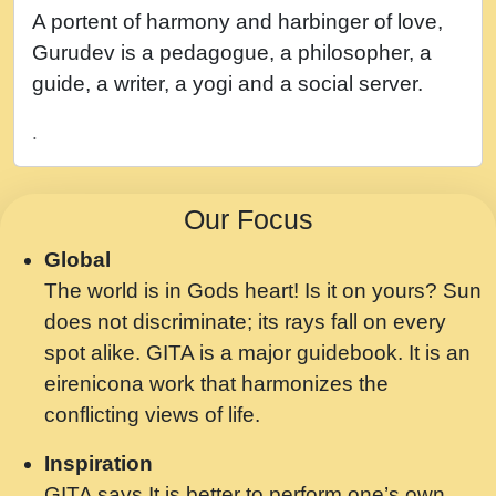
नह भरस रह लडडल... अपन खट करम क !!!! मह दद
A portent of harmony and harbinger of love,
सहर चरण क .....mp3
Gurudev is a pedagogue, a philosopher, a
बगड नसब कसन सवर तर बगर Shri ravinandan
guide, a writer, a yogi and a social server.
shastri ji maharaj.mp3
.
भजन - उठ नींद से अखियां खोल ज़रा.mp3
भजन - चाहे राम हो, चाहे श्याम हो - Bhajan -
Our Focus
Chahe Ram Ho Chahe Shyam Ho.mp3
Global
मझ अपन जवन बनन न आय, रठ हर क मनन न आय
The world is in Gods heart! Is it on yours? Sun
Shri ravinandan shastri ji maharaj.mp3
does not discriminate; its rays fall on every
मन अशांत मंत्र जाप - गीता प्रेरणा -Swami
spot alike. GITA is a major guidebook. It is an
Gyananand Ji Maharaj.mp3
eirenicona work that harmonizes the
मन बध लय परम वल कगन Special Shyam
conflicting views of life.
Bhajan Ram Gopal Shastri Ji
Inspiration
Saawariya.mp3
GITA says It is better to perform one’s own